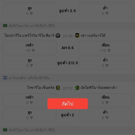
สูง
ต่ำ
สูง/ต่ำ
2.5
0
0
คัมปิโอนาโต บราซิเลียโร ซีรีบี
โอเปราริโอ แฟร์โรวิอาริโอ พีอาร์
เซา เบอร์นาร์โด้
22:30
เหย้า
เยือน
AH
0.5
-10
+10
สูง
ต่ำ
สูง/ต่ำ
2/2.5
0
0
อาร์เจนติน่า พรีเมียร์ดิวิชั่น
โรซาริโอ เซ็นทรัล
อัลโดซิวี่มาร์เดลพลาต้า
22:30
เหย้า
เยือน
AH
1
0
0
ถัดไป
สูง
ต่ำ
สูง/ต่ำ
2
0
0
คัมปิโอนาโต บราซิเลียโร ซีรีบี