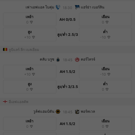
เฟาเอฟแอล โบคุ่ม
แฮร์ธ่า เบอร์ลิน
18:30
เหย้า
เยือน
AH
0/0.5
0
0
สูง
ต่ำ
สูง/ต่ำ
2.5/3
+10
-10
จูบิแลร์ ลีก เบลเยียม
คลับ บรูซ
คอร์ไทรจ์
18:45
เหย้า
เยือน
AH
1.5/2
+10
-10
สูง
ต่ำ
สูง/ต่ำ
3/3.5
0
0
อีเอฟแอลคัพ
วูล์ฟแฮมป์ตัน
พอร์ทเวล
18:45
เหย้า
เยือน
AH
1.5/2
0
0