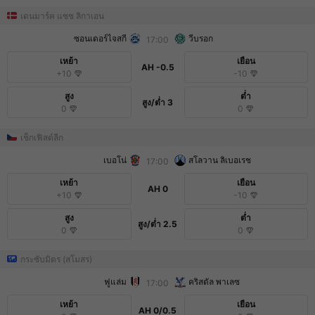
เดนมาร์ค แซซ ลิกาเอน
ซอนเดอร์ไจสกี
วีบรอก
17:00
เหย้า
เยือน
AH
-0.5
+10
-10
สูง
ต่ำ
สูง/ต่ำ
3
0
0
เช็กเฟิสต์ลีก
เบอโน่
สโลวาน ลิเบอเรช
17:00
เหย้า
เยือน
AH
0
+10
-10
สูง
ต่ำ
สูง/ต่ำ
2.5
0
0
กระชับมิตร (สโมสร)
ฟูแล่ม
คริสตัล พาเลซ
17:00
เหย้า
เยือน
AH
0/0.5