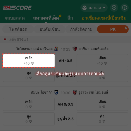
ผลบอล
ผลบอลสด
สมาคมทีเด็ด
ลีก
อาเซียนแชมป์เปียนชิม
โพสต์ฮอต
อันดับเซียน
กำลังติดตาม
PK
เจลีก ดิวิชัน 1
โยโกฮาม่า เอฟ มารินอส
คาชิม่า แอนท์เลอร์ส
10:25
เหย้า
เยือน
AH
-0.5
+10
-10
สูง
ต่ำ
สูง/ต่ำ
2/2.5
0
0
กัมบะ โอซาก้า
อูราวะ เรด ไดมอนส์
10:30
เหย้า
เยือน
AH
0/0.5
0
0
สูง
ต่ำ
สูง/ต่ำ
2.5
0
0