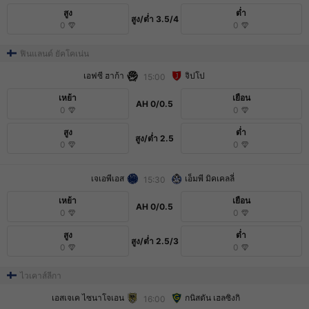
สูง
ต่ำ
สูง/ต่ำ
3.5/4
0
0
ฟินแลนด์ ยัคโคเน่น
เอฟซี ฮาก้า
จิปโป
15:00
เหย้า
เยือน
AH
0/0.5
0
0
สูง
ต่ำ
สูง/ต่ำ
2.5
0
0
เจเอพีเอส
เอ็มพี มิคเคลลี่
15:30
เหย้า
เยือน
AH
0/0.5
0
0
สูง
ต่ำ
สูง/ต่ำ
2.5/3
0
0
ไวเคาส์ลีกา
เอสเจเค ไซนาโจเอน
กนิสตัน เฮลซิงกิ
16:00