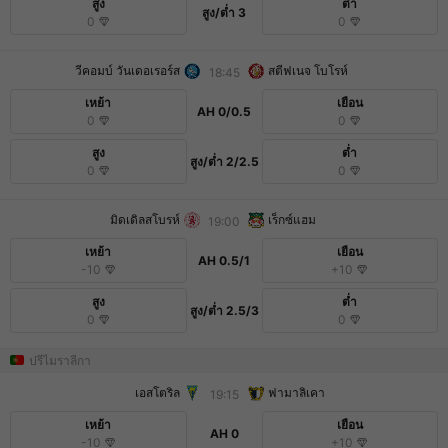
สูง
ต่ำ
สูง/ต่ำ
3
0
0
วีคอมบ์ วันเดอเรอร์ส
สตีฟเนจ โบโรห์
18:45
เหย้า
เยือน
AH
0/0.5
0
0
สูง
ต่ำ
สูง/ต่ำ
2/2.5
0
0
มิดเดิลสโบรห์
เร็กซ์แฮม
19:00
เหย้า
เยือน
AH
0.5/1
-10
+10
สูง
ต่ำ
สูง/ต่ำ
2.5/3
0
0
ปรีไมราลีกา
เอสโตริล
ฟามาลิเคา
19:15
เหย้า
เยือน
AH
0
-10
+10