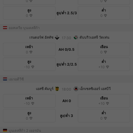
0
0
สูง
ต่ำ
สูง/ต่ำ
2.5/3
0
0
ออสเตรีย บุนเดสลีก้า
เรนดอร์ฟ อัลทัช
ดับบริวเอสจี วัตเท่น
17:30
เหย้า
เยือน
AH
0/0.5
0
0
สูง
ต่ำ
สูง/ต่ำ
2/2.5
-10
+10
เอเรอดีวีซี
เอสซี คัมบูร์
เอ็กเซลซิเออร์ เอสบีวี
18:00
เหย้า
เยือน
AH
0
-10
+10
สูง
ต่ำ
สูง/ต่ำ
3
0
0
บุนเดสลีก้า 2 เยอรมัน