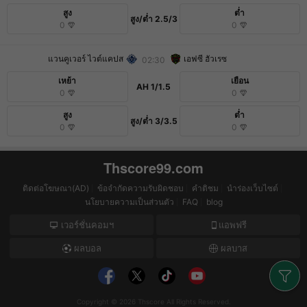
สูง
ต่ำ
สูง/ต่ำ
2.5/3
0
0
แวนคูเวอร์ ไวต์แคปส
เอฟซี ฮัวเรซ
02:30
เหย้า
เยือน
AH
1/1.5
0
0
สูง
ต่ำ
สูง/ต่ำ
3/3.5
0
0
Thscore99.com
ติดต่อโฆษณา(AD)
ข้อจำกัดความรับผิดชอบ
คำติชม
นำร่องเว็บไซต์
นโยบายความเป็นส่วนตัว
FAQ
blog
เวอร์ชั่นคอมฯ
แอพฟรี
ผลบอล
ผลบาส
Copyright © 2026
Thscore
All Rights Reserved.