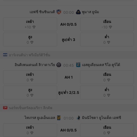
เอฟซี ซินซินเนติ
พูมาส ยูนัม
00:00
เหย้า
เยือน
AH
0/0.5
+10
-10
สูง
ต่ำ
สูง/ต่ำ
3
0
0
อาร์เจนติน่า พรีเมียร์ดิวิชั่น
อินดิเพนเดนเต้ ลิวาดาเวีย
เอสตูเดียนเตส ริโอ คูร์โต้
00:45
เหย้า
เยือน
AH
1
0
0
สูง
ต่ำ
สูง/ต่ำ
2/2.5
0
0
นอร์ทเซ็นทรัลอเมริกา ลีกคัพ
ไทเกรส ยูเอเอ็นแอล
มินนิโซตา ยูไนเต็ด เอฟซี
01:00
เหย้า
เยือน
AH
0/0.5
0
0