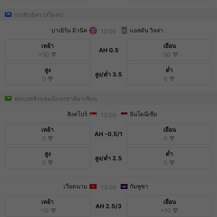
กระชับมิตร (สโมสร)
บาเยิร์น มิวนิค
แอสตัน วิลล่า
12:00
เหย้า
เยือน
AH
0.5
+50
-50
สูง
ต่ำ
สูง/ต่ำ
3.5
0
0
ฟุตบอลชิงแชมป์แห่งชาติอาเซียน
สิงคโปร์
อินโดนีเซีย
13:00
เหย้า
เยือน
AH
-0.5/1
0
0
สูง
ต่ำ
สูง/ต่ำ
2.5
0
0
เวียดนาม
กัมพูชา
13:00
เหย้า
เยือน
AH
2.5/3
-10
+10