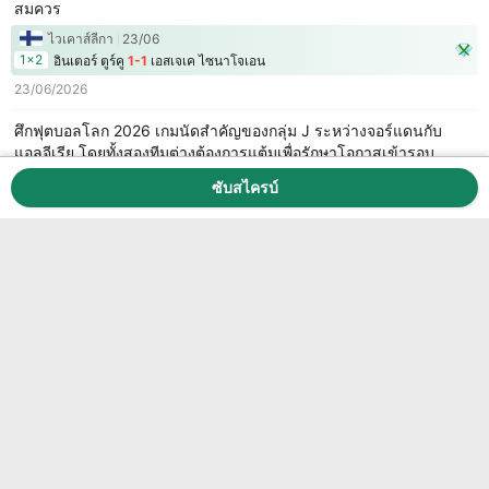
สมควร
ไวเคาส์ลีกา
23/06
1x2
อินเตอร์ ตูร์คู
1-1
เอสเจเค ไซนาโจเอน
23/06/2026
ศึกฟุตบอลโลก 2026 เกมนัดสำคัญของกลุ่ม J ระหว่างจอร์แดนกับ
แอลจีเรีย โดยทั้งสองทีมต่างต้องการแต้มเพื่อรักษาโอกาสเข้ารอบ
จอร์แดนหวังใช้ความได้เปรียบเรื่องความมุ่งมั่น ส่วนแอลจีเรียมี
ซับสไครบ์
ศักยภาพและประสบการณ์เหนือกว่า
ฟุตบอลโลก
23/06
สูง/ต่ำ
จอร์แดน
1-2
แอลจีเรีย
23/06/2026
ศึกฟุตบอลโลก 2026 เกมนัดสำคัญของกลุ่ม J ระหว่างจอร์แดนกับ
แอลจีเรีย โดยทั้งสองทีมต่างต้องการแต้มเพื่อรักษาโอกาสเข้ารอบ
จอร์แดนหวังใช้ความได้เปรียบเรื่องความมุ่งมั่น ส่วนแอลจีเรียมี
ศักยภาพและประสบการณ์เหนือกว่า
ฟุตบอลโลก
23/06
AH
จอร์แดน
1-2
แอลจีเรีย
23/06/2026