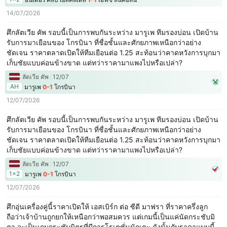
14/07/2026
ศึกลัตเวีย คัพ รอบนี้เป็นการพบกันระหว่าง มารูเพ ทีมรองบ่อน เปิดบ้าน
รับการมาเยือนของ โกรบินา ที่ชื่อชั้นและศักยภาพเหนือกว่าอย่าง
ชัดเจน ราคาตลาดเปิดให้ทีมเยือนต่อ 1.25 สะท้อนว่าคาดหวังการบุกมา
เก็บชัยแบบค่อนข้างขาด แต่ทว่าราคามาแพงไปหรือเปล่า?
ลัตเวีย คัพ
12/07
AH
มารูเพ
0-1
โกรบินา
12/07/2026
ศึกลัตเวีย คัพ รอบนี้เป็นการพบกันระหว่าง มารูเพ ทีมรองบ่อน เปิดบ้าน
รับการมาเยือนของ โกรบินา ที่ชื่อชั้นและศักยภาพเหนือกว่าอย่าง
ชัดเจน ราคาตลาดเปิดให้ทีมเยือนต่อ 1.25 สะท้อนว่าคาดหวังการบุกมา
เก็บชัยแบบค่อนข้างขาด แต่ทว่าราคามาแพงไปหรือเปล่า?
ลัตเวีย คัพ
12/07
1x2
มารูเพ
0-1
โกรบินา
12/07/2026
ศึกอุ่นเครื่องคู่นี้ราคาเปิดให้ เอสเบิร์ก ต่อ ซีดี มาฟรา ที่ราคาครึ่งลูก
ถือว่าเจ้าบ้านถูกยกให้เหนือกว่าพอสมควร แต่เกมนี้เป็นแค่นัดกระชับมิ
ตา จะเป็นเกมกระชับมิตรที่มีการโรเตชั่นนักเตะ ดังนั้นกับราคาแบบนี้