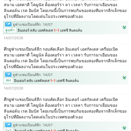
สนาม เอสตาดี โคมูนัล ด็องดอร์รา ลา เวลลา รับการมาเยือนของ
ลินคอล์น เรด อิมป์ส โดยเกมนี้เป็นการพบกันของสองทีมจากลีกเล็กของ
ยุโรปที่มีผลงานโดดเด่นในประเทศของตัวเอง
ยูฟ่าแชมเปียนส์ลีก
14/07
สูง/ต่ำ
อินเตอร์ คลับ เอสคัลเดส
1-1
เอฟซี ลินคอล์น
14/07/2026
ศึกยูฟ่าแชมเปียนส์ลีก รอบคัดเลือก อินเตอร์ เอสกัลเดส เตรียมเปิด
สนาม เอสตาดี โคมูนัล ด็องดอร์รา ลา เวลลา รับการมาเยือนของ
ลินคอล์น เรด อิมป์ส โดยเกมนี้เป็นการพบกันของสองทีมจากลีกเล็กของ
ยุโรปที่มีผลงานโดดเด่นในประเทศของตัวเอง
ยูฟ่าแชมเปียนส์ลีก
14/07
AH
อินเตอร์ คลับ เอสคัลเดส
1-1
เอฟซี ลินคอล์น
14/07/2026
ศึกยูฟ่าแชมเปียนส์ลีก รอบคัดเลือก อินเตอร์ เอสกัลเดส เตรียมเปิด
สนาม เอสตาดี โคมูนัล ด็องดอร์รา ลา เวลลา รับการมาเยือนของ
ลินคอล์น เรด อิมป์ส โดยเกมนี้เป็นการพบกันของสองทีมจากลีกเล็กของ
ยุโรปที่มีผลงานโดดเด่นในประเทศของตัวเอง
ยูฟ่าแชมเปียนส์ลีก
14/07
1x2
อินเตอร์ คลับ เอสคัลเดส
1-1
เอฟซี ลินคอล์น