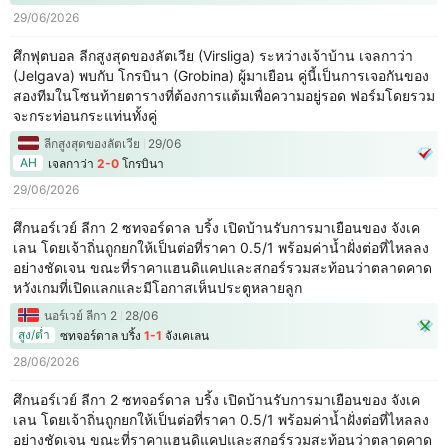
29/06/2026
ศึกฟุตบอล ลีกสูงสุดของลัตเวีย (Virsliga) ระหว่างเจ้าบ้าน เจลกาว่า
(Jelgava) พบกับ โกรบินา (Grobina) ผู้มาเยือน คู่นี้เป็นการเจอกันของ
สองทีมในโซนท้ายตารางที่ต้องการแต้มเพื่อความอยู่รอด ฟอร์มโดยรวม
จะกระท่อนกระแท่นทั้งคู่
ลีกสูงสุดของลัตเวีย
29/06
AH
เจลกาว่า
2-0
โกรบินา
29/06/2026
ศึกนอร์เวย์ ลีกา 2 ซทจอร์ดาล บริ้ง เปิดบ้านรับการมาเยือนของ จังเค
เลน โดยเจ้าถิ่นถูกยกให้เป็นต่อที่ราคา 0.5/1 พร้อมค่าน้ำฝั่งต่อที่ไหลลง
อย่างชัดเจน ขณะที่ราคาแฮนดิแคปและสกอร์รวมสะท้อนว่าตลาดคาด
หวังเกมที่เปิดแลกและมีโอกาสเห็นประตูหลายลูก
นอร์เวย์ ลีกา 2
28/06
สูง/ต่ำ
ซทจอร์ดาล บริ้ง
1-1
จังเคเลน
28/06/2026
ศึกนอร์เวย์ ลีกา 2 ซทจอร์ดาล บริ้ง เปิดบ้านรับการมาเยือนของ จังเค
เลน โดยเจ้าถิ่นถูกยกให้เป็นต่อที่ราคา 0.5/1 พร้อมค่าน้ำฝั่งต่อที่ไหลลง
อย่างชัดเจน ขณะที่ราคาแฮนดิแคปและสกอร์รวมสะท้อนว่าตลาดคาด