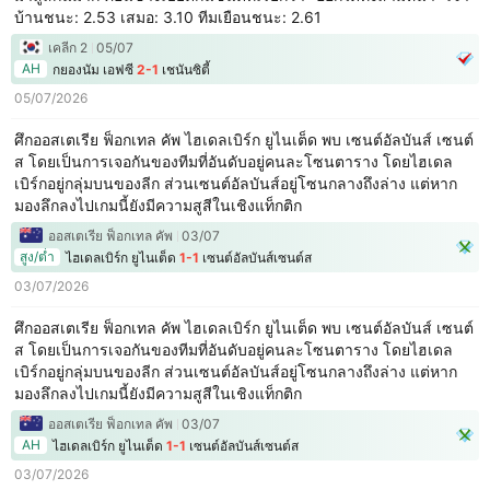
บ้านชนะ: 2.53 เสมอ: 3.10 ทีมเยือนชนะ: 2.61
เคลีก 2
05/07
AH
กยองนัม เอฟซี
2-1
เชนันซิตี้
05/07/2026
ศึกออสเตเรีย ฟ็อกเทล คัพ ไฮเดลเบิร์ก ยูไนเต็ด พบ เซนต์อัลบันส์ เซนต์
ส โดยเป็นการเจอกันของทีมที่อันดับอยู่คนละโซนตาราง โดยไฮเดล
เบิร์กอยู่กลุ่มบนของลีก ส่วนเซนต์อัลบันส์อยู่โซนกลางถึงล่าง แต่หาก
มองลึกลงไปเกมนี้ยังมีความสูสีในเชิงแท็กติก
ออสเตเรีย ฟ็อกเทล คัพ
03/07
สูง/ต่ำ
ไฮเดลเบิร์ก ยูไนเต็ด
1-1
เซนต์อัลบันส์เซนต์ส
03/07/2026
ศึกออสเตเรีย ฟ็อกเทล คัพ ไฮเดลเบิร์ก ยูไนเต็ด พบ เซนต์อัลบันส์ เซนต์
ส โดยเป็นการเจอกันของทีมที่อันดับอยู่คนละโซนตาราง โดยไฮเดล
เบิร์กอยู่กลุ่มบนของลีก ส่วนเซนต์อัลบันส์อยู่โซนกลางถึงล่าง แต่หาก
มองลึกลงไปเกมนี้ยังมีความสูสีในเชิงแท็กติก
ออสเตเรีย ฟ็อกเทล คัพ
03/07
AH
ไฮเดลเบิร์ก ยูไนเต็ด
1-1
เซนต์อัลบันส์เซนต์ส
03/07/2026