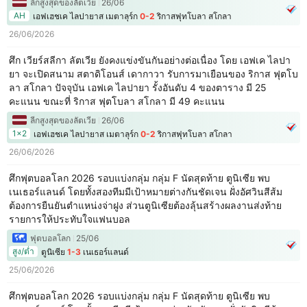
ลีกสูงสุดของลัตเวีย
26/06
AH
เอฟเฮชเค ไลปายาส เมตาลุร์ก
0-2
ริกาสฟุทโบลา สโกลา
26/06/2026
ศึก เวียร์สลีกา ลัตเวีย ยังคงแข่งขันกันอย่างต่อเนื่อง โดย เอฟเค ไลปา
ยา จะเปิดสนาม สตาดิโอนส์ เดากาวา รับการมาเยือนของ ริกาส ฟุตโบ
ลา สโกลา ปัจจุบัน เอฟเค ไลปายา รั้งอันดับ 4 ของตาราง มี 25
คะแนน ขณะที่ ริกาส ฟุตโบลา สโกลา มี 49 คะแนน
ลีกสูงสุดของลัตเวีย
26/06
1x2
เอฟเฮชเค ไลปายาส เมตาลุร์ก
0-2
ริกาสฟุทโบลา สโกลา
26/06/2026
ศึกฟุตบอลโลก 2026 รอบแบ่งกลุ่ม กลุ่ม F นัดสุดท้าย ตูนิเซีย พบ
เนเธอร์แลนด์ โดยทั้งสองทีมมีเป้าหมายต่างกันชัดเจน ฝั่งอัศวินสีส้ม
ต้องการยืนยันตำแหน่งจ่าฝูง ส่วนตูนิเซียต้องลุ้นสร้างผลงานส่งท้าย
รายการให้ประทับใจแฟนบอล
ฟุตบอลโลก
25/06
สูง/ต่ำ
ตูนิเซีย
1-3
เนเธอร์แลนด์
25/06/2026
ศึกฟุตบอลโลก 2026 รอบแบ่งกลุ่ม กลุ่ม F นัดสุดท้าย ตูนิเซีย พบ