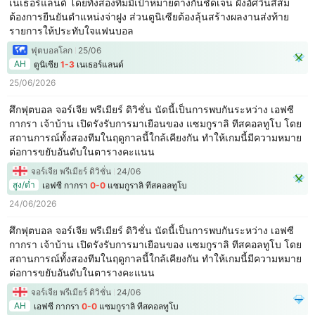
เนเธอร์แลนด์ โดยทั้งสองทีมมีเป้าหมายต่างกันชัดเจน ฝั่งอัศวินสีส้ม
ต้องการยืนยันตำแหน่งจ่าฝูง ส่วนตูนิเซียต้องลุ้นสร้างผลงานส่งท้าย
รายการให้ประทับใจแฟนบอล
ฟุตบอลโลก
25/06
AH
ตูนิเซีย
1-3
เนเธอร์แลนด์
25/06/2026
ศึกฟุตบอล จอร์เจีย พรีเมียร์ ดิวิชั่น นัดนี้เป็นการพบกันระหว่าง เอฟซี
กากรา เจ้าบ้าน เปิดรังรับการมาเยือนของ แซมกูราลิ ทีสคอลทูโบ โดย
สถานการณ์ทั้งสองทีมในฤดูกาลนี้ใกล้เคียงกัน ทำให้เกมนี้มีความหมาย
ต่อการขยับอันดับในตารางคะแนน
จอร์เจีย พรีเมียร์ ดิวิชั่น
24/06
สูง/ต่ำ
เอฟซี กากรา
0-0
แซมกูราลิ ทีสคอลทูโบ
24/06/2026
ศึกฟุตบอล จอร์เจีย พรีเมียร์ ดิวิชั่น นัดนี้เป็นการพบกันระหว่าง เอฟซี
กากรา เจ้าบ้าน เปิดรังรับการมาเยือนของ แซมกูราลิ ทีสคอลทูโบ โดย
สถานการณ์ทั้งสองทีมในฤดูกาลนี้ใกล้เคียงกัน ทำให้เกมนี้มีความหมาย
ต่อการขยับอันดับในตารางคะแนน
จอร์เจีย พรีเมียร์ ดิวิชั่น
24/06
AH
เอฟซี กากรา
0-0
แซมกูราลิ ทีสคอลทูโบ