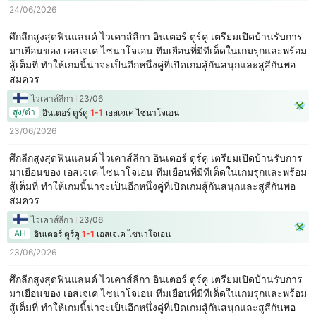
24/06/2026
ศึกลีกสูงสุดฟินแลนด์ ไวเคาส์ลีกา อินเตอร์ ตูร์คู เตรียมเปิดบ้านรับการ
มาเยือนของ เอสเจเค ไซนาโจเอน ทีมเยือนที่มีทีเด็ดในเกมรุกและพร้อม
สู้เต็มที่ ทำให้เกมนี้น่าจะเป็นอีกหนึ่งคู่ที่เปิดเกมสู้กันสนุกและสูสีกันพอ
สมควร
ไวเคาส์ลีกา
23/06
สูง/ต่ำ
อินเตอร์ ตูร์คู
1-1
เอสเจเค ไซนาโจเอน
23/06/2026
ศึกลีกสูงสุดฟินแลนด์ ไวเคาส์ลีกา อินเตอร์ ตูร์คู เตรียมเปิดบ้านรับการ
มาเยือนของ เอสเจเค ไซนาโจเอน ทีมเยือนที่มีทีเด็ดในเกมรุกและพร้อม
สู้เต็มที่ ทำให้เกมนี้น่าจะเป็นอีกหนึ่งคู่ที่เปิดเกมสู้กันสนุกและสูสีกันพอ
สมควร
ไวเคาส์ลีกา
23/06
AH
อินเตอร์ ตูร์คู
1-1
เอสเจเค ไซนาโจเอน
23/06/2026
ศึกลีกสูงสุดฟินแลนด์ ไวเคาส์ลีกา อินเตอร์ ตูร์คู เตรียมเปิดบ้านรับการ
มาเยือนของ เอสเจเค ไซนาโจเอน ทีมเยือนที่มีทีเด็ดในเกมรุกและพร้อม
สู้เต็มที่ ทำให้เกมนี้น่าจะเป็นอีกหนึ่งคู่ที่เปิดเกมสู้กันสนุกและสูสีกันพอ