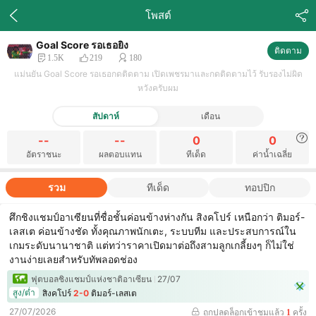
โพสต์
Goal Score รอเธอยิง
ติดตาม
1.5K
219
180
แม่นยัน Goal Score รอเธอกดติดตาม เปิดเพชรมาและกดติดตามไว้ รับรองไม่ผิด
หวังครับผม
สัปดาห์
เดือน
--
--
0
0
อัตราชนะ
ผลตอบแทน
ทีเด็ด
ค่าน้ำเฉลี่ย
รวม
ทีเด็ด
ทอปปิก
ศึกชิงแชมป์อาเซียนที่ชื่อชั้นค่อนข้างห่างกัน สิงคโปร์ เหนือกว่า ติมอร์-
เลสเต ค่อนข้างชัด ทั้งคุณภาพนักเตะ, ระบบทีม และประสบการณ์ใน
เกมระดับนานาชาติ แต่ทว่าราคาเปิดมาต่อถึงสามลูกเกลี้ยงๆ ก็ไม่ใช่
งานง่ายเลยสำหรับทัพลอดช่อง
ฟุตบอลชิงแชมป์แห่งชาติอาเซียน
27/07
สูง/ต่ำ
สิงคโปร์
2-0
ติมอร์-เลสเต
27/07/2026
ถูกปลดล็อกเข้าชมแล้ว
1
ครั้ง