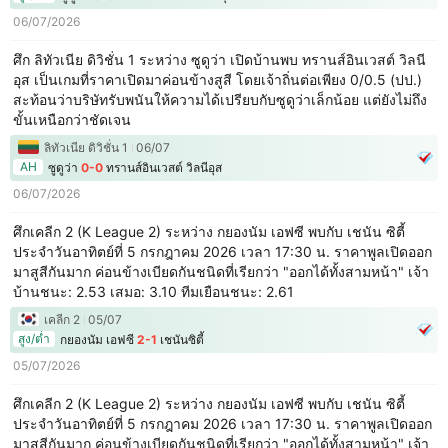
06/07/2026
ศึก ลิทัวเนีย ดิวิชั่น 1 ระหว่าง ซูดูว่า เปิดบ้านพบ ทรานส์อินเวสต์ วิลนี
อุส เป็นเกมที่ราคาเปิดมาค่อนข้างสูสี โดยเจ้าถิ่นต่อเพียง 0/0.5 (ปป.)
สะท้อนว่าบริษัทรับพนันให้ความได้เปรียบกับซูดูว่าเล็กน้อย แต่ยังไม่ถึง
ขั้นเหนือกว่าชัดเจน
ลิทัวเนีย ดิวิชั่น 1
06/07
AH
ซูดูว่า
0-0
ทรานส์อินเวสต์ วิลนีอุส
06/07/2026
ศึกเคลีก 2 (K League 2) ระหว่าง กยองนัม เอฟซี พบกับ เชนัน ซิตี้
ประจำวันอาทิตย์ที่ 5 กรกฎาคม 2026 เวลา 17:30 น. ราคาพูลเปิดออก
มาสูสีกันมาก ค่อนข้างเบียดกันชนิดที่เรียกว่า "ออกได้ทั้งสามหน้า" เจ้า
บ้านชนะ: 2.53 เสมอ: 3.10 ทีมเยือนชนะ: 2.61
เคลีก 2
05/07
สูง/ต่ำ
กยองนัม เอฟซี
2-1
เชนันซิตี้
05/07/2026
ศึกเคลีก 2 (K League 2) ระหว่าง กยองนัม เอฟซี พบกับ เชนัน ซิตี้
ประจำวันอาทิตย์ที่ 5 กรกฎาคม 2026 เวลา 17:30 น. ราคาพูลเปิดออก
มาสูสีกันมาก ค่อนข้างเบียดกันชนิดที่เรียกว่า "ออกได้ทั้งสามหน้า" เจ้า