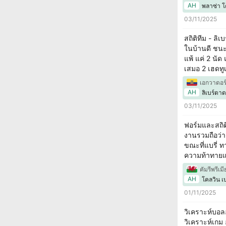
AH
พลาซ่า โ
03/11/2025
สถิติทีม - ลิ
ในบ้านดี ชนะ
แพ้ แค่ 2 นั
เสมอ 2 เฮดทูเ
เปรียบในเกมเ
เอกวาดอร์
AH
ลิเบร์ตา
03/11/2025
ฟอร์มและสถิต
งานรวมถือว่า
ขณะที่แบรี่ 
ความท้าทายแล
คัมรีพรีเมี
AH
โคลวิน เ
01/11/2025
วิเคราะห์บอลอ
วิเคราะห์เกม