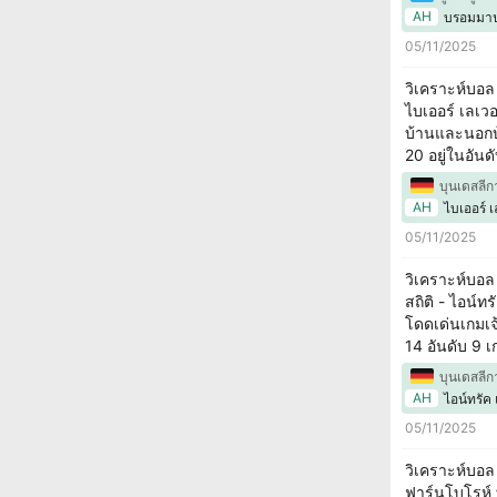
AH
บรอมมาปอ
05/11/2025
วิเคราะห์บอล 
ไบเออร์ เลเวอ
บ้านและนอกบ้า
20 อยู่ในอันด
เออร์ เลเวอร์ค
บุนเดสลีก
AH
ไบเออร์ เ
05/11/2025
วิเคราะห์บอล
สถิติ - ไอน์ท
โดดเด่นเกมเจ้
14 อันดับ 9 เ
แฟร้งค์เฟิร์ต
บุนเดสลีก
AH
ไอน์ทรัค 
05/11/2025
วิเคราะห์บอล
ฟาร์นโบโรห์ 