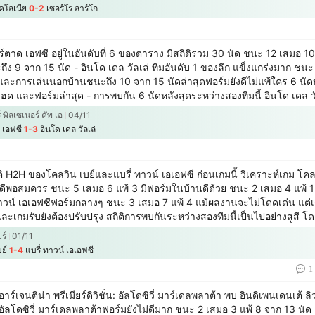
คโลเนีย
0-2
เซอร์โร ลาร์โก
เบร์ตาด เอฟซี อยู่ในอันดับที่ 6 ของตาราง มีสถิติรวม 30 นัด ชนะ 12 เสมอ 1
ถึง 9 จาก 15 นัด - อินโด เดล วัลเล่ ทีมอันดับ 1 ของลีก แข็งแกร่งมาก ชน
ด และการเล่นนอกบ้านชนะถึง 10 จาก 15 นัดล่าสุดฟอร์มยังดีไม่แพ้ใคร 6 นั
ฮด และฟอร์มล่าสุด - การพบกัน 6 นัดหลังสุดระหว่างสองทีมนี้ อินโด เดล วัล
 พิลเซเนอร์ คัพ เอ
04/11
ด เอฟซี
1-3
อินโด เดล วัลเล่
ิ H2H ของโคลวิน เบย์และแบรี่ ทาวน์ เอเอฟซี ก่อนเกมนี้ วิเคราะห์เกม โคล
ดีพอสมควร ชนะ 5 เสมอ 6 แพ้ 3 มีฟอร์มในบ้านดีด้วย ชนะ 2 เสมอ 4 แพ้ 1
ทาวน์ เอเอฟซีฟอร์มกลางๆ ชนะ 3 เสมอ 7 แพ้ 4 แม้ผลงานจะไม่โดดเด่น แต่เ
ะเกมรับยังต้องปรับปรุง สถิติการพบกันระหว่างสองทีมนี้เป็นไปอย่างสูสี 
ยร์
01/11
บย์
1-4
แบรี่ ทาวน์ เอเอฟซี
1
าร์เจนติน่า พรีเมียร์ดิวิชั่น: อัลโดซิวี่ มาร์เดลพลาต้า พบ อินดิเพนเดนเต้ ล
 อัลโดซิวี่ มาร์เดลพลาต้าฟอร์มยังไม่ดีมาก ชนะ 2 เสมอ 3 แพ้ 8 จาก 13 นั