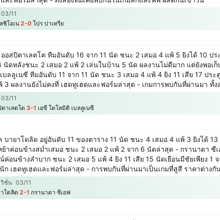
03/11
ัลชิโอเน
2-0
โปร ปาเทรีย
ซี ออสปิตาเลตโต ทีมอันดับ 16 จาก 11 นัด ชนะ 2 เสมอ 4 แพ้ 5 ยิงได้ 10 ประ
6 นัดหลังชนะ 2 เสมอ 2 แพ้ 2 เล่นในบ้าน 5 นัด ผลงานไม่ดีมาก แต่ยังพอเก็บ
 เบลลูเนซี ทีมอันดับ 11 จาก 11 นัด ชนะ 3 เสมอ 4 แพ้ 4 ยิง 11 เสีย 17 ประต
 3 ผลงานยังไม่คงที่ เฮดทูเฮดและฟอร์มล่าสุด - เกมการพบกันที่ผ่านมา ทั้ง
มี
03/11
ปิตาเลตโต
3-1
เอซี โดโลมิติ เบลลูเนซี
อัล บายาโดลิด อยู่อันดับ 11 ของตาราง 11 นัด ชนะ 4 เสมอ 4 แพ้ 3 ยิงได้ 13 
หย้าค่อนข้างสม่ำเสมอ ชนะ 2 เสมอ 2 แพ้ 2 จาก 6 นัดล่าสุด - กรานาดา ซีเอ
ค่อนข้างลำบาก ชนะ 2 เสมอ 5 แพ้ 4 ยิง 11 เสีย 15 นัดเยือนมีชัยเพียง 1 จ
นัก เฮดทูเฮดและฟอร์มล่าสุด - การพบกันที่ผ่านมาเป็นเกมที่สูสี ราคาต่างกั
วิชั่น
03/11
ยาโดลิด
2-1
กรานาดา ซีเอฟ