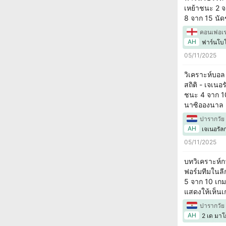
เหย้าชนะ 2 จา
8 จาก 15 นัด
หลัง ชนะ 2 เส
คอนเฟอเรน
AH
ฟาร์นโบโ
05/11/2025
วิเคราะห์บอล
สถิติ - เจเนอ
ชนะ 4 จาก 10
นาซิอองนาล อ
ไม่ดีมาก ชนะ
ปารากวัย 
AH
เจเนอรัล
05/11/2025
บทวิเคราะห์ก
ฟอร์มทีมในลี
5 จาก 10 เกม 
แสดงให้เห็นเ
งานเหนือชั้น
ปารากวัย 
AH
2 เด มา