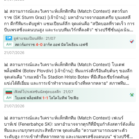
📊 สถานการณ์และวิเคราะห์แท็กติกทีม (Match Context) สตวร์มก
ราซ (SK Sturm Graz) [เจ้าบ้าน]: มหาอำนาจจากออสเตรีย บุนเดสลี
กา ดีกรีทีมระดับยูฟ่า แชมเปียนส์ลีก จุดเด่นคือ "สปีดบอลที่รวดเร็ว การ
บีบเพรสซิ่งแดนบนสูง และระบบทีมเวิร์กที่ลงตัว" ช่วงปรีซีซั่นมุ่งเน้น
การปรับจังหวะเกมรุกและความคมในเขตโทษ การได้เล่นต่อหน้าแฟน
ยูฟ่าแชมเปียนส์ลีก
21/07
บอลใน Merkur Arena ยิ่งเพิ่มความดุดัน แท็กติกคืนนี้จะเน้นต่อบอลเข้
AH
สตวร์มกราซ
4-0
ฮาร์ท ออฟ มิดโลเธียน เอฟซี
21/07/2026
📊 สถานการณ์และวิเคราะห์แท็กติกทีม (Match Context) โบเตฟ
พล็อฟดิฟ (Botev Plovdiv) [เจ้าบ้าน]: ทีมแกร่งดีกรีอันดับต้นๆ ของลีก
จุดเด่นคือ "เกมเหย้าใน Stadion Hristo Botev ที่มีเสียงเชียร์กดดันคู่
แข่งได้ดีเยี่ยม และการเข้าทำจากแดนข้างที่หลากหลาย" สภาพทีม
พร้อมเปิดหน้าบุกตั้งแต่ต้นเกมเพื่อเก็บ 3 แต้มประเดิมนัดเปิดฤดูกาล โล
เฟิสต์โปรเฟสชันนัลฟุตบอลลีก
21/07
โคโมทีฟ โซเฟีย (FC Lokomotiv 1929 Sofia) [ทีมเยือน]: ทีมเกรด
AH
โบเตฟ พล็อฟดิฟ
1-1
โลโคโมทีฟ โซเฟีย
กลางตารางที่มีจุดเด่นคือ "
21/07/2026
📊 สถานการณ์และวิเคราะห์แท็กติกทีม (Match Context) เฟเนร์
บาห์เช่ (Fenerbahçe SK): มหาอำนาจจากตุรกีที่มีขุมกำลังสตาร์ดังเต็ม
ทีมและเกมรุกทรงประสิทธิภาพ จุดเด่นคือ "ความสามารถเฉพาะตัว
ระดับสูง การเข้าทำที่หลากหลาย และเกมเพรสซิ่งแดนบน" ช่วงปรีซี