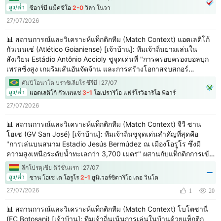
"แพ็คเกมรับรัดกุม วินัยแนวป้องกันสูง คุมพื้นที่แดนหลังแน่นหนา และค
สูง/ต่ำ
ซีอาร์บี แม็คซิโอ
2-0
วิลา โนวา
27/07/2026
📊 สถานการณ์และวิเคราะห์แท็กติกทีม (Match Context) แอตเลติโก้
กัวเนนเซ่ (Atlético Goianiense) [เจ้าบ้าน]: ทีมเจ้าถิ่นยามเล่นใน
สังเวียน Estádio Antônio Accioly ชูจุดเด่นที่ "การครอบครองบอลบุก
เพรสซิ่งสูง เกมริมเส้นอันจัดจ้าน และการสร้างโอกาสจบสกอร์
สม่ำเสมอ" ยามเฝ้ารังมักพยายามเปิดเกมบุกใส่คู่แข่งตั้งแต่ต้นเกมเพื่อชิง
คัมปิโอนาโต บราซิเลียโร ซีรีบี
27/07
ประตูนำ โอเปราริโอ แฟร์โรวิอาริโอ (Operário PR) [ทีมเยือน]: ทีม
สูง/ต่ำ
แอตเลติโก้ กัวเนนเซ่
3-1
โอเปราริโอ แฟร์โรวิอาริโอ พีอาร์
เยือนเน้นแท็กติก "ตั
27/07/2026
📊 สถานการณ์และวิเคราะห์แท็กติกทีม (Match Context) จีวี ซาน
โฮเซ (GV San José) [เจ้าบ้าน]: ทีมเจ้าถิ่นชูจุดเด่นสำคัญที่สุดคือ
"การเล่นบนสนาม Estadio Jesús Bermúdez ณ เมืองโอรูโร ซึ่งมี
ความสูงเหนือระดับน้ำทะเลกว่า 3,700 เมตร" ผสานกับแท็กติกการเข้า
ทำดุดัน เร่งสปีดเกมบุกบดใส่คู่แข่งเพื่อให้คู่แข่งแรงตกและหายใจไม่ทัน
ลีกโปรตุเซีย ดิวิชั่นแรก
27/07
ยูนิเวอร์ซิตาริโอ เดอ วินโต (FC Universitario de Vinto) [ทีมเยือน]:
สูง/ต่ำ
ซาน โฮเซ เด โอรูโร
2-1
ยูนิเวอร์ซิตาริโอ เดอ วินโต
ทีมเยือนเน้นแท็กติก "แพ็คเ
27/07/2026
1
20
📊 สถานการณ์และวิเคราะห์แท็กติกทีม (Match Context) โบโตซานี่
(FC Botoșani) [เจ้าบ้าน]: ทีมเจ้าถิ่นเน้นการเล่นในบ้านด้วยแท็กติก