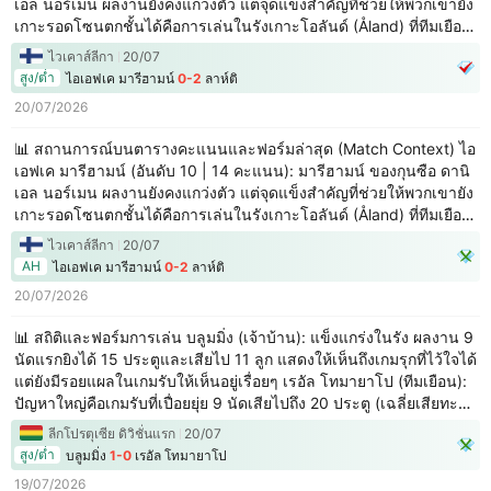
เอล นอร์เมน ผลงานยังคงแกว่งตัว แต่จุดแข็งสำคัญที่ช่วยให้พวกเขายัง
เกาะรอดโซนตกชั้นได้คือการเล่นในรังเกาะโอลันด์ (Åland) ที่ทีมเยือน
มักเผชิญความเหนื่อยล้าจากการเดินทางข้ามเกาะ สภาพทีมพร้อม
ไวเคาส์ลีกา
20/07
วางตัวหลักลงสนามครบครัน แท็กติกวันนี้จะเน้นเปิดเกมบุกเข้าใส
สูง/ต่ำ
ไอเอฟเค มารีฮามน์
0-2
ลาห์ติ
20/07/2026
📊 สถานการณ์บนตารางคะแนนและฟอร์มล่าสุด (Match Context) ไอ
เอฟเค มารีฮามน์ (อันดับ 10 | 14 คะแนน): มารีฮามน์ ของกุนซือ ดานิ
เอล นอร์เมน ผลงานยังคงแกว่งตัว แต่จุดแข็งสำคัญที่ช่วยให้พวกเขายัง
เกาะรอดโซนตกชั้นได้คือการเล่นในรังเกาะโอลันด์ (Åland) ที่ทีมเยือน
มักเผชิญความเหนื่อยล้าจากการเดินทางข้ามเกาะ สภาพทีมพร้อม
ไวเคาส์ลีกา
20/07
วางตัวหลักลงสนามครบครัน แท็กติกวันนี้จะเน้นเปิดเกมบุกเข้าใส
AH
ไอเอฟเค มารีฮามน์
0-2
ลาห์ติ
20/07/2026
📊 สถิติและฟอร์มการเล่น บลูมมิ่ง (เจ้าบ้าน): แข็งแกร่งในรัง ผลงาน 9
นัดแรกยิงได้ 15 ประตูและเสียไป 11 ลูก แสดงให้เห็นถึงเกมรุกที่ไว้ใจได้
แต่ยังมีรอยแผลในเกมรับให้เห็นอยู่เรื่อยๆ เรอัล โทมายาโป (ทีมเยือน):
ปัญหาใหญ่คือเกมรับที่เปื่อยยุ่ย 9 นัดเสียไปถึง 20 ประตู (เฉลี่ยเสียทะลุ
2 ลูกต่อนัด) ทว่านัดล่าสุดเพิ่งเรียกความมั่นใจเฉือนชนะ อินดิเพนเดียน
ลีกโปรตุเซีย ดิวิชั่นแรก
20/07
เต้ 2-1 ทำให้เกมรุกเ
สูง/ต่ำ
บลูมมิ่ง
1-0
เรอัล โทมายาโป
19/07/2026