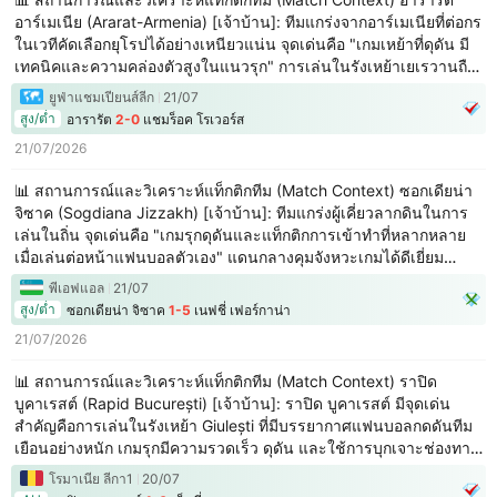
อาร์เมเนีย (Ararat-Armenia) [เจ้าบ้าน]: ทีมแกร่งจากอาร์เมเนียที่ต่อกร
ในเวทีคัดเลือกยุโรปได้อย่างเหนียวแน่น จุดเด่นคือ "เกมเหย้าที่ดุดัน มี
เทคนิคและความคล่องตัวสูงในแนวรุก" การเล่นในรังเหย้าเยเรวานถือ
เป็นจุดแข็งสำคัญ เพราะทีมจากสหราชอาณาจักรหรือไอร์แลนด์มักจะ
ยูฟ่าแชมเปียนส์ลีก
21/07
แพ้ทางความเคี่ยวและสภาพอากาศในโซนนี้ แท็กติกคืนนี
สูง/ต่ำ
อารารัต
2-0
แชมร็อค โรเวอร์ส
21/07/2026
📊 สถานการณ์และวิเคราะห์แท็กติกทีม (Match Context) ซอกเดียน่า
จิซาค (Sogdiana Jizzakh) [เจ้าบ้าน]: ทีมแกร่งผู้เคี่ยวลากดินในการ
เล่นในถิ่น จุดเด่นคือ "เกมรุกดุดันและแท็กติกการเข้าทำที่หลากหลาย
เมื่อเล่นต่อหน้าแฟนบอลตัวเอง" แดนกลางคุมจังหวะเกมได้ดีเยี่ยม
อย่างไรก็ตาม ยามเจอทีมเกรดเดียวกันที่มาแพ็คเกมรับแน่น มักจะมี
พีเอฟแอล
21/07
ปัญหาเจาะเข้าทำลำบาก แท็กติกคืนนี้จะเปิดเกมบุกเข้าใส่เพ
สูง/ต่ำ
ซอกเดียน่า จิซาค
1-5
เนฟชี่ เฟอร์กาน่า
21/07/2026
📊 สถานการณ์และวิเคราะห์แท็กติกทีม (Match Context) ราปิด
บูคาเรสต์ (Rapid București) [เจ้าบ้าน]: ราปิด บูคาเรสต์ มีจุดเด่น
สำคัญคือการเล่นในรังเหย้า Giulești ที่มีบรรยากาศแฟนบอลกดดันทีม
เยือนอย่างหนัก เกมรุกมีความรวดเร็ว ดุดัน และใช้การบุกเจาะช่องทาง
ริมเส้นได้ดี ขุมกำลังต้นฤดูกาลถือว่าฟิตสมบูรณ์และมุ่งมั่นจะเก็บชัยใน
โรมาเนีย ลีกา1
20/07
บ้าน แท็กติกวันนี้กุนซือจะสั่งบุกเพรสซิ่งสูงตั้งแต่นาทีแ