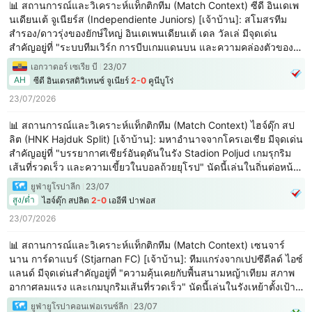
📊 สถานการณ์และวิเคราะห์แท็กติกทีม (Match Context) ซีดี อินเดเพ
นเดียนเต้ จูเนียร์ส (Independiente Juniors) [เจ้าบ้าน]: สโมสรทีม
สำรอง/ดาวรุ่งของยักษ์ใหญ่ อินเดเพนเดียนเต้ เดล วัลเล่ มีจุดเด่น
สำคัญอยู่ที่ "ระบบทีมเวิร์ก การบีบเกมแดนบน และความคล่องตัวของผู้
เล่นดาวรุ่ง" นัดนี้เล่นในถิ่นตัวเองตั้งเป้าครองบอลเปิดหน้าบุกเข้าใส่
เอกวาดอร์ เซเรีย บี
23/07
เพื่อเก็บ 3 คะแนนเต็ม รักษาอันดับเกาะกลุ่มหัวตาราง คูนี
AH
ซีดี อินเดรสดิวิเทนซ์ จูเนียร์
2-0
คูนีบูโร่
23/07/2026
📊 สถานการณ์และวิเคราะห์แท็กติกทีม (Match Context) ไฮจ์ดุ๊ก สป
ลิต (HNK Hajduk Split) [เจ้าบ้าน]: มหาอำนาจจากโครเอเชีย มีจุดเด่น
สำคัญอยู่ที่ "บรรยากาศเชียร์อันดุดันในรัง Stadion Poljud เกมรุกริม
เส้นที่รวดเร็ว และความเขี้ยวในบอลถ้วยยุโรป" นัดนี้เล่นในถิ่นต่อหน้า
แฟนบอลนับหมื่น ตั้งเป้าเปิดเกมรุกเข้าใส่ตั้งแต่ต้นเกมเพื่อตุนประตูนำ
ยูฟ่ายูโรปาลีก
23/07
กุมความได้เปรียบก่อนออกไปเยือนไซปรัส ปาฟอส เอฟซี (Pafos F
สูง/ต่ำ
ไฮจ์ดุ๊ก สปลิต
2-0
เออีพี ปาฟอส
23/07/2026
📊 สถานการณ์และวิเคราะห์แท็กติกทีม (Match Context) เซนจาร์
นาน การ์ดาแบร์ (Stjarnan FC) [เจ้าบ้าน]: ทีมแกร่งจากเปปซีดีลด์ ไอซ์
แลนด์ มีจุดเด่นสำคัญอยู่ที่ "ความคุ้นเคยกับพื้นสนามหญ้าเทียม สภาพ
อากาศลมแรง และเกมบุกริมเส้นที่รวดเร็ว" นัดนี้เล่นในรังเหย้าตั้งเป้า
ใช้ความได้เปรียบเรื่องสภาพแวดล้อมเปิดเกมรุกเข้ากดดันตั้งแต่นาที
ยูฟ่ายูโรปาคอนเฟอเรนซ์ลีก
23/07