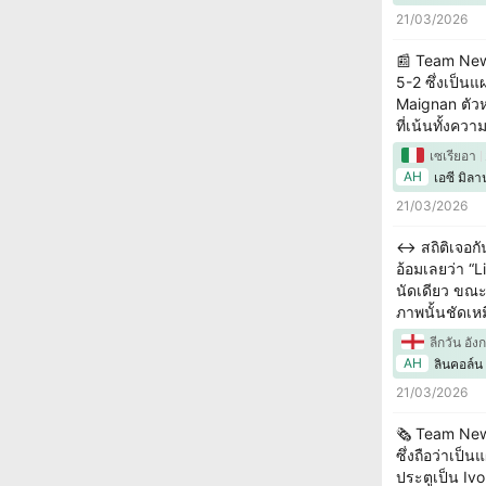
21/03/2026
📰 Team News
5-2 ซึ่งเป็นแ
Maignan ตัวห
ที่เน้นทั้งค
โหด มีทั้ง L
เซเรียอา
AH
เอซี มิล
21/03/2026
↔️ สถิติเจอกั
อ้อมเลยว่า “
นัดเดียว ขณะ
ภาพนั้นชัดเหม
ลูก ค่าเฉลี่ยอย
ลีกวัน อัง
AH
ลินคอล์น ซ
21/03/2026
🗞️ Team News
ซึ่งถือว่าเป
ประตูเป็น Iv