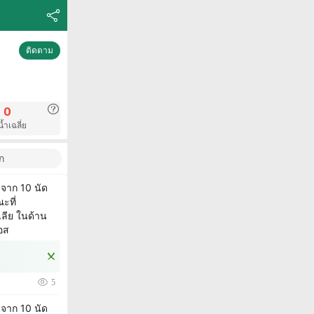
ติดตาม
0
น้ำเฉลี่ย
ก
 จาก 10 นัด
ะที่
เลีย ในด้าน
่อส
5
 จาก 10 นัด