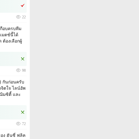
22
นเกือบครบทีม
มตช์นี้ได้
 ต้องเลือกผู้
98
) กันก่อนครับ
จิตใจ ไลน์อัพ
ิมซิตี้ และ
72
อง ฮันซี่ ฟลิค