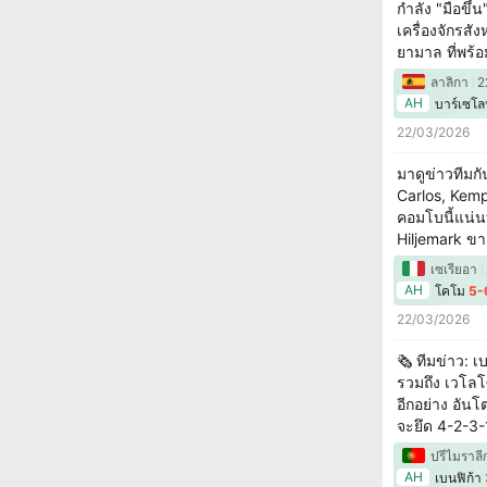
กำลัง "มือขึ้
เครื่องจักรส
ยามาล ที่พร้อม
ลาลิกา
2
AH
บาร์เซโล
22/03/2026
มาดูข่าวทีมก
Carlos, Kemp
คอมโบนี้แน่น
Hiljemark ขาด
เนื้อ) แถม A
เซเรียอา
Caracciolo แ
AH
โคโม
5-
ขาด
22/03/2026
🗞️ ทีมข่าว: เ
รวมถึง เวโลโ
อีกอย่าง อันโ
จะยึด 4-2-3-1 
ปรีไมราลี
AH
เบนฟิก้า