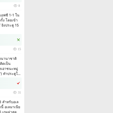
8
 เอฟซี 1-1 ใน
ั้ง โดยเข้า
ซี ยิงประตู 15
15
ับนานาชาติ
คิดเป็น
งเอาชนะหมู่
') ทำประตูให้
31
 3 สำหรับอเล
นี้ อเลมาเนีย
6 เกมล่าสุด