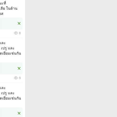
ะที่
เลีย ในด้าน
่อส
8
ยและ
 เปรู และ
ยี่ยมเช่นกัน
9
ยและ
 เปรู และ
ยี่ยมเช่นกัน