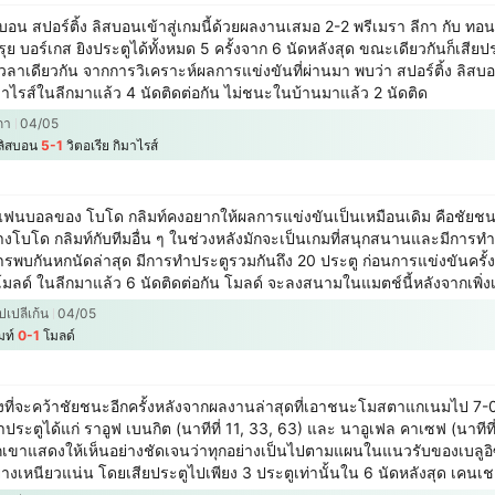
สบอน สปอร์ติ้ง ลิสบอนเข้าสู่เกมนี้ด้วยผลงานเสมอ 2-2 พรีเมรา ลีกา กับ ทอน
ย บอร์เกส ยิงประตูได้ทั้งหมด 5 ครั้งจาก 6 นัดหลังสุด ขณะเดียวกันก็เสียป
ลาเดียวกัน จากการวิเคราะห์ผลการแข่งขันที่ผ่านมา พบว่า สปอร์ติ้ง ลิสบอน
ิมาไรส์ในลีกมาแล้ว 4 นัดติดต่อกัน ไม่ชนะในบ้านมาแล้ว 2 นัดติด
กา
04/05
 ลิสบอน
5-1
วิตอเรีย กิมาไรส์
 แฟนบอลของ โบโด กลิมท์คงอยากให้ผลการแข่งขันเป็นเหมือนเดิม คือชัยช
างโบโด กลิมท์กับทีมอื่น ๆ ในช่วงหลังมักจะเป็นเกมที่สนุกสนานและมีการทำป
พบกันหกนัดล่าสุด มีการทำประตูรวมกันถึง 20 ประตู ก่อนการแข่งขันครั้ง
 โมลด์ ในลีกมาแล้ว 6 นัดติดต่อกัน โมลด์ จะลงสนามในแมตช์นี้หลังจากเพิ่ง
ิปเปลีเก้น
04/05
มท์
0-1
โมลด์
วังที่จะคว้าชัยชนะอีกครั้งหลังจากผลงานล่าสุดที่เอาชนะโมสตาแกเนมไป 7-
้ทำประตูได้แก่ ราอูฟ เบนกิต (นาทีที่ 11, 33, 63) และ นาอูเฟล คาเซฟ (นาทีท
เขาแสดงให้เห็นอย่างชัดเจนว่าทุกอย่างเป็นไปตามแผนในแนวรับของเบลูอิซ
ย่างเหนียวแน่น โดยเสียประตูไปเพียง 3 ประตูเท่านั้นใน 6 นัดหลังสุด เคนเ