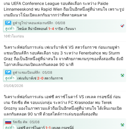
เกม UEFA Conference League รอบคัดเลือก ระหว่าง Paide
Linnameeskond พบ Rapid Wien ถือเป็นอีกหนึ่งคู่ที่น่าสนใจ เพราะรูป
เกมมีแนวโน้มเปิดแลกกันมากกว่าที่หลายคนคาด
ยูฟ่ายูโรปาคอนเฟอเรนซ์ลีก
06/08
สูง/ต่ำ
ไพน์เด ลีน่ามีสคอนด์
1-4
ราปิด เวียนนา
16ชั่วโมงก่อน
วิเคราะห์ฟอร์มการเล่น เฟเนร์บาห์เช่ VS สตวร์มกราซ ก่อนเกมยูฟ่า
แชมเปียนส์ลีก รอบคัดเลือก รอบ 3 ระหว่าง Fenerbahce พบ Sturm
Graz ถือเป็นอีกหนึ่งคู่ที่น่าสนใจ จากศักยภาพเกมรุกของทั้งสองทีม ยังมี
โอกาสเห็นเกมเปิดแลกกันตลอด 90 นาที
ยูฟ่าแชมเปียนส์ลีก
05/08
สูง/ต่ำ
เฟเนร์บาห์เช่
2-0
สตวร์มกราซ
05/08/2026
วิเคราะห์ฟอร์มการเล่น เอฟซี คราซ์โนดาร์ VS เทเลค กรอซนี่ย์ ก่อน
เกม รัสเซีย คัพ รอบแบ่งกลุ่ม ระหว่าง FC Krasnodar พบ Terek
Grozny มองในภาพรวมแล้วถือเป็นอีกหนึ่งคู่ที่น่าสนใจ ได้เห็นเกมเปิด
แลกกันตลอด 90 นาที ด้วยสไตล์การเล่นของทั้งสองทีม
รัสเซีย คัพ
05/08
สูง/ต่ำ
เอฟซี คราซ์โนดาร์
1-1
เทเลค กรอซนี่ย์