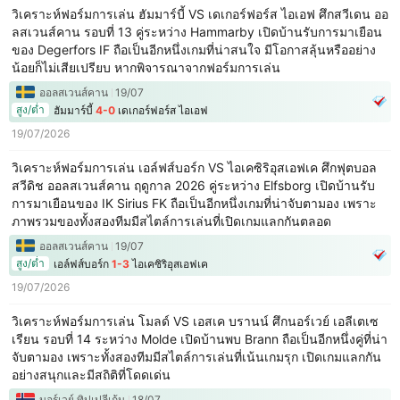
วิเคราะห์ฟอร์มการเล่น ฮัมมาร์บี้ VS เดเกอร์ฟอร์ส ไอเอฟ ศึกสวีเดน ออ
ลสเวนส์คาน รอบที่ 13 คู่ระหว่าง Hammarby เปิดบ้านรับการมาเยือน
ของ Degerfors IF ถือเป็นอีกหนึ่งเกมที่น่าสนใจ มีโอกาสลุ้นหรืออย่าง
น้อยก็ไม่เสียเปรียบ หากพิจารณาจากฟอร์มการเล่น
ออลสเวนส์คาน
19/07
สูง/ต่ำ
ฮัมมาร์บี้
4-0
เดเกอร์ฟอร์ส ไอเอฟ
19/07/2026
วิเคราะห์ฟอร์มการเล่น เอล์ฟส์บอร์ก VS ไอเคซิริอุสเอฟเค ศึกฟุตบอล
สวีดิช ออลสเวนส์คาน ฤดูกาล 2026 คู่ระหว่าง Elfsborg เปิดบ้านรับ
การมาเยือนของ IK Sirius FK ถือเป็นอีกหนึ่งเกมที่น่าจับตามอง เพราะ
ภาพรวมของทั้งสองทีมมีสไตล์การเล่นที่เปิดเกมแลกกันตลอด
ออลสเวนส์คาน
19/07
สูง/ต่ำ
เอล์ฟส์บอร์ก
1-3
ไอเคซิริอุสเอฟเค
19/07/2026
วิเคราะห์ฟอร์มการเล่น โมลด์ VS เอสเค บรานน์ ศึกนอร์เวย์ เอลีเตเซ
เรียน รอบที่ 14 ระหว่าง Molde เปิดบ้านพบ Brann ถือเป็นอีกหนึ่งคู่ที่น่า
จับตามอง เพราะทั้งสองทีมมีสไตล์การเล่นที่เน้นเกมรุก เปิดเกมแลกกัน
อย่างสนุกและมีสถิติที่โดดเด่น
นอร์เวย์ ทิปเปลีเก้น
18/07