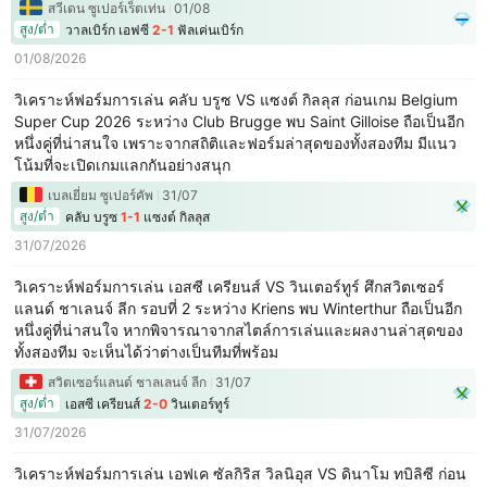
สวีเดน ซูเปอร์เร็ตเท่น
01/08
สูง/ต่ำ
วาลเบิร์ก เอฟซี
2-1
ฟัลเค่นเบิร์ก
01/08/2026
วิเคราะห์ฟอร์มการเล่น คลับ บรูซ VS แซงต์ กิลลุส ก่อนเกม Belgium
Super Cup 2026 ระหว่าง Club Brugge พบ Saint Gilloise ถือเป็นอีก
หนึ่งคู่ที่น่าสนใจ เพราะจากสถิติและฟอร์มล่าสุดของทั้งสองทีม มีแนว
โน้มที่จะเปิดเกมแลกกันอย่างสนุก
เบลเยี่ยม ซูเปอร์คัพ
31/07
สูง/ต่ำ
คลับ บรูซ
1-1
แซงต์ กิลลุส
31/07/2026
วิเคราะห์ฟอร์มการเล่น เอสซี เครียนส์ VS วินเตอร์ทูร์ ศึกสวิตเซอร์
แลนด์ ชาเลนจ์ ลีก รอบที่ 2 ระหว่าง Kriens พบ Winterthur ถือเป็นอีก
หนึ่งคู่ที่น่าสนใจ หากพิจารณาจากสไตล์การเล่นและผลงานล่าสุดของ
ทั้งสองทีม จะเห็นได้ว่าต่างเป็นทีมที่พร้อม
สวิตเซอร์แลนด์ ชาลเลนจ์ ลีก
31/07
สูง/ต่ำ
เอสซี เครียนส์
2-0
วินเตอร์ทูร์
31/07/2026
วิเคราะห์ฟอร์มการเล่น เอฟเค ซัลกิริส วิลนิอุส VS ดินาโม ทบิลิซี ก่อน