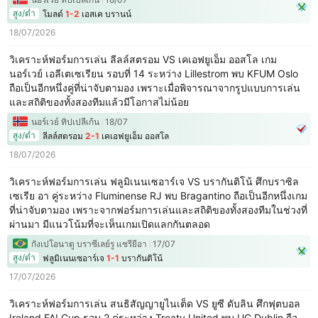
สูง/ต่ำ
โมลด์
1-2
เอสเค บรานน์
18/07/2026
วิเคราะห์ฟอร์มการเล่น ลีลล์สตรอม VS เคเอฟยูเอ็ม ออสโล เกม
นอร์เวย์ เอลีเตเซเรียน รอบที่ 14 ระหว่าง Lillestrom พบ KFUM Oslo
ถือเป็นอีกหนึ่งคู่ที่น่าจับตามอง เพราะเมื่อพิจารณาจากรูปแบบการเล่น
และสถิติของทั้งสองทีมแล้วมีโอกาสไม่น้อย
นอร์เวย์ ทิปเปลีเก้น
18/07
สูง/ต่ำ
ลีลล์สตรอม
2-1
เคเอฟยูเอ็ม ออสโล
18/07/2026
วิเคราะห์ฟอร์มการเล่น ฟลูมิเนนเซอาร์เจ VS บรากันติโน้ ศึกบราซิล
เซเรีย อา คู่ระหว่าง Fluminense RJ พบ Bragantino ถือเป็นอีกหนึ่งเกม
ที่น่าจับตามอง เพราะจากฟอร์มการเล่นและสถิติของทั้งสองทีมในช่วงที่
ผ่านมา มีแนวโน้มที่จะเห็นเกมเปิดแลกกันตลอด
กังเปโอนาตู บราซีเลย์รู แซรียีอา
17/07
สูง/ต่ำ
ฟลูมิเนนเซอาร์เจ
1-1
บรากันติโน้
17/07/2026
วิเคราะห์ฟอร์มการเล่น สนธิสัญญายูไนเต็ด VS ยูซี ดับลิน ศึกฟุตบอล
Ireland FAI Cup รอบ 2 คู่ระหว่าง Treaty United พบ UC Dublin ถือ