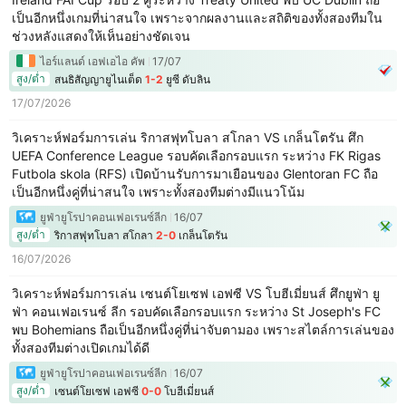
เป็นอีกหนึ่งเกมที่น่าสนใจ เพราะจากผลงานและสถิติของทั้งสองทีมใน
ช่วงหลังแสดงให้เห็นอย่างชัดเจน
ไอร์แลนด์ เอฟเอไอ คัพ
17/07
สูง/ต่ำ
สนธิสัญญายูไนเต็ด
1-2
ยูซี ดับลิน
17/07/2026
วิเคราะห์ฟอร์มการเล่น ริกาสฟุทโบลา สโกลา VS เกล็นโตรัน ศึก
UEFA Conference League รอบคัดเลือกรอบแรก ระหว่าง FK Rigas
Futbola skola (RFS) เปิดบ้านรับการมาเยือนของ Glentoran FC ถือ
เป็นอีกหนึ่งคู่ที่น่าสนใจ เพราะทั้งสองทีมต่างมีแนวโน้ม
ยูฟ่ายูโรปาคอนเฟอเรนซ์ลีก
16/07
สูง/ต่ำ
ริกาสฟุทโบลา สโกลา
2-0
เกล็นโตรัน
16/07/2026
วิเคราะห์ฟอร์มการเล่น เซนต์โยเซฟ เอฟซี VS โบฮีเมี่ยนส์ ศึกยูฟ่า ยู
ฟ่า คอนเฟอเรนซ์ ลีก รอบคัดเลือกรอบแรก ระหว่าง St Joseph's FC
พบ Bohemians ถือเป็นอีกหนึ่งคู่ที่น่าจับตามอง เพราะสไตล์การเล่นของ
ทั้งสองทีมต่างเปิดเกมได้ดี
ยูฟ่ายูโรปาคอนเฟอเรนซ์ลีก
16/07
สูง/ต่ำ
เซนต์โยเซฟ เอฟซี
0-0
โบฮีเมี่ยนส์