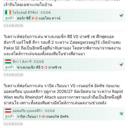
เจ้าถิ่นโดยเฉพาะเกมในบ้าน
ไอร์แลนด์ ดิวิชั่น1
03/08
สูง/ต่ำ
คอร์ก ซิตี้
3-2
แอธโลน ทาวน์
03/08/2026
วิเคราะห์ฟอร์มการเล่น ซาเลเกอเซ็ก ทีอี VS ปาคซิ เซ ศึกฟุตบอล
ฮังการี บอร์โซดี ลีกา รอบที่ 2 ระหว่าง ZalaegerzsegTE เปิดบ้านพบ
Paksi SE ถือเป็นอีกหนึ่งคู่ที่น่าจับตามอง โดยหากพิจารณาจากผลงาน
และสไตล์การเล่นของทั้งสองทีมในช่วงที่ผ่านมา
ลีกา 1 ฮังการี
03/08
สูง/ต่ำ
ซาเลเกอเซ็ก ทีอี
5-2
ปาคซิ เซ
03/08/2026
วิเคราะห์ฟอร์มการเล่น ราปิด เวียนนา VS เรนดอร์ฟ อัลทัช ก่อนเกม
ออสเตรียน บุนเดสลีกา ฤดูกาล 2026/27 นัดเปิดสนาม ระหว่าง Rapid
Wien พบกับ Rheindorf Altach มองจากภาพรวมแล้วถือเป็นอีกหนึ่งคู่ที่
น่าสนใจ เพราะทั้งสองทีมต่างมีสไตล์การเล่นผลงานช่วงหลัง
ออสเตรีย บุนเดสลีก้า
02/08
สูง/ต่ำ
ราปิด เวียนนา
1-0
เรนดอร์ฟ อัลทัช
02/08/2026