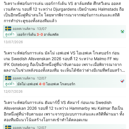
วิเคราะห์ฟอร์มการเล่น เยอร์การ์เด้น VS ฮาล์มสตัด ศึกสวีเดน ออลส
เวนส์คาน รอบที่ 12 ระหว่าง Djurgardens เปิดบ้านพบ Halmstads ถือ
เป็นอีกหนึ่งคู่ที่น่าสนใจ โดยหากพิจารณาจากฟอร์มการเล่นและสถิติ
การทำประตูของทั้งสองทีมแล้ว
ออลสเวนส์คาน
13/07
สูง/ต่ำ
เยอร์การ์เด้น
3-0
ฮาล์มสตัด
13/07/2026
วิเคราะห์ฟอร์มการเล่น มัลโม่ เอฟเอฟ VS ไอเอฟเค โกเตบอร์ก ก่อน
เกม Swedish Allsvenskan 2026 รอบที่ 12 ระหว่าง Malmo FF พบ
IFK Goteborg ถือเป็นอีกหนึ่งคู่ที่น่าจับตามอง เพราะเมื่อพิจารณาจาก
ผลงานในช่วงหลังของทั้งสองทีม จะเห็นได้ชัดว่าต่างมีเกมที่พร้อมสร้าง
โอกาสได้ตลอด
ออลสเวนส์คาน
12/07
สูง/ต่ำ
มัลโม่ เอฟเอฟ
4-0
ไอเอฟเค โกเตบอร์ก
12/07/2026
วิเคราะห์ฟอร์มการเล่น ฮัมมาร์บี้ VS คัลมาร์ ก่อนเกม Swedish
Allsvenskan 2026 รอบที่ 12 ระหว่าง Hammarby พบ Kalmar ถือเป็น
อีกหนึ่งคู่ที่น่าจับตามอง เพราะจากรูปแบบการเล่นและสถิติที่ผ่านมา ทั้ง
สองทีมมีแนวโน้มสร้างโอกาสเข้าทำได้ตลอดเกม
ออลสเวนส์คาน
12/07