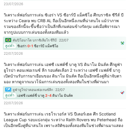
23/07/2026
วิเคราะห์ฟอร์มการเล่น ซิเอร่า VS ซีอาร์บี แม็คซิโอ ศึกบราซิล ซีรีส์ บี
ระหว่าง Ceara พบ CRB AL ถือเป็นอีกหนึ่งเกมที่น่าสนใจ แม้ว่าภาพ
รวมของลีกนี้จะขึ้นชื่อว่าเป็นลีกที่เกมค่อนข้างรัดกุม แต่เมื่อพิจารณา
จากรูปแบบการเล่นของทั้งสองทีมแล้ว
คัมปิโอนาโต บราซิเลียโร ซีรีบี
22/07
สูง/ต่ำ
ซิเอร่า
0-1
ซีอาร์บี แม็คซิโอ
22/07/2026
วิเคราะห์ฟอร์มการเล่น เอฟซี เนฟต์ชี่ บาคู VS ดินาโม มินส์ค ศึกยูฟ่า
ยูโรปา คอนเฟอเรนซ์ ลีก รอบคัดเลือก 2 ระหว่าง เอฟซี เนฟต์ชี่ บากู
เปิดบ้านรับการมาเยือนของ ดินาโม มินส์ค ถือเป็นอีกหนึ่งคู่ที่น่าจับตา
มอง หากดูจากแนวโน้มการเล่นของทั้งสองทีมในช่วงที่ผ่านมา
ยูฟ่ายูโรปาคอนเฟอเรนซ์ลีก
22/07
สูง/ต่ำ
เอฟซี เนฟต์ชี่ บาคู
2-4
ดินาโม มินส์ค
22/07/2026
วิเคราะห์ฟอร์มการเล่น เรธโรเวอร์ส VS ปีเตอร์เฮด ศึก Scotland
League Cup รอบแบ่งกลุ่ม ระหว่าง Raith Rovers พบ Peterhead ถือ
เป็นอีกหนึ่งคู่ที่น่าสนใจ เพราะสถิติของทั้งสองทีมในช่วงที่ผ่านมาแสดง