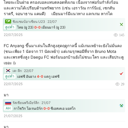
ไทยจะเป็นฝ่าย ครองบอลแทบตลอดทั้งเกม เนื่องจากฟอร์มกำลังร้อน
และความได้เปรียบด้านทรัพยากร (เช่น เอราวัณ การ์นิเย่, เซกสัน
ราตรี, จอนาธาน แคมดี) ￼ ￼ ￼ ￼ เมียนมาร์มีแนวทาง แลกเกม หากได
ชิงแชมป์อาเซียน U23
22/07
สูง/ต่ำ
ไทย (ยู 23)
0-0
เมียนมาร์ (ยู 23)
22/07/2025
145
FC Anyang ขึ้นมาเล่นในลีกสูงสุดฤดูกาลนี้ แม้เกมเหย้าจะยังไม่มั่นคง
(ชนะเพียง 1 นัดจาก 11 นัดเหย้า) แต่เกมรุกพอมีที่จาก Bruno Mota
และเพรสซิ่งสูง Daegu FC ฟอร์มนอกบ้านยังไม่ชนะใคร และเสียประตู
เยอะ (เ
เค-ลีก
22/07
สูง/ต่ำ
เอฟซี อันยาง
4-0
แดกู เอฟซี
22/07/2025
29
มา
รัสเซียนพรีเมียร์ลีก
21/07
AH
กาโซวิก โอเรนเบิร์ก
0-0
ซีเอสเคเอ มอสโก
21/07/2025
มา