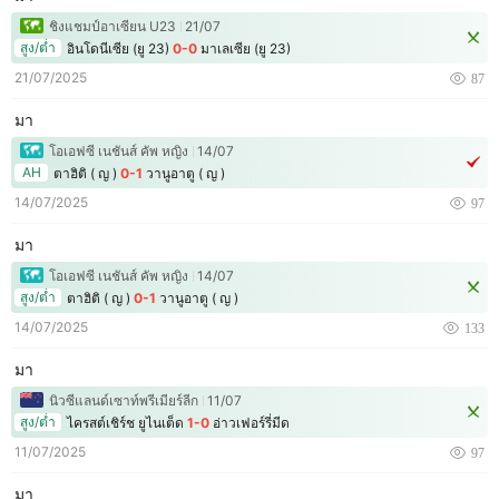
ชิงแชมป์อาเซียน U23
21/07
สูง/ต่ำ
อินโดนีเซีย (ยู 23)
0-0
มาเลเซีย (ยู 23)
21/07/2025
87
มา
โอเอฟซี เนชันส์ คัพ หญิง
14/07
AH
ตาฮิติ ( ญ )
0-1
วานูอาตู ( ญ )
14/07/2025
97
มา
โอเอฟซี เนชันส์ คัพ หญิง
14/07
สูง/ต่ำ
ตาฮิติ ( ญ )
0-1
วานูอาตู ( ญ )
14/07/2025
133
มา
นิวซีแลนด์เซาท์พรีเมียร์ลีก
11/07
สูง/ต่ำ
ไครสต์เชิร์ช ยูไนเต็ด
1-0
อ่าวเฟอร์รี่มีด
11/07/2025
97
มา