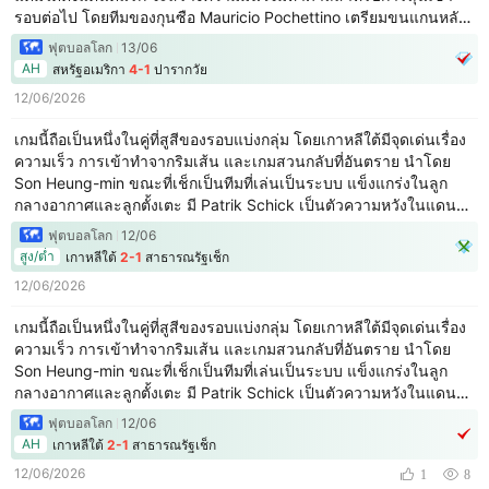
รอบต่อไป โดยทีมของกุนซือ Mauricio Pochettino เตรียมขนแกนหลัก
อย่าง Christian Pulisic, Weston McKennie และ Folarin Balogun ลง
ฟุตบอลโลก
13/06
สนามแบบเต็มสูบ ท่ามกลางเสียงเชียร์ในบ้านหลายหมื่นคน แต่..
AH
สหรัฐอเมริกา
4-1
ปารากวัย
12/06/2026
เกมนี้ถือเป็นหนึ่งในคู่ที่สูสีของรอบแบ่งกลุ่ม โดยเกาหลีใต้มีจุดเด่นเรื่อง
ความเร็ว การเข้าทำจากริมเส้น และเกมสวนกลับที่อันตราย นำโดย
Son Heung-min ขณะที่เช็กเป็นทีมที่เล่นเป็นระบบ แข็งแกร่งในลูก
กลางอากาศและลูกตั้งเตะ มี Patrik Schick เป็นตัวความหวังในแดน
หน้า
ฟุตบอลโลก
12/06
สูง/ต่ำ
เกาหลีใต้
2-1
สาธารณรัฐเช็ก
12/06/2026
เกมนี้ถือเป็นหนึ่งในคู่ที่สูสีของรอบแบ่งกลุ่ม โดยเกาหลีใต้มีจุดเด่นเรื่อง
ความเร็ว การเข้าทำจากริมเส้น และเกมสวนกลับที่อันตราย นำโดย
Son Heung-min ขณะที่เช็กเป็นทีมที่เล่นเป็นระบบ แข็งแกร่งในลูก
กลางอากาศและลูกตั้งเตะ มี Patrik Schick เป็นตัวความหวังในแดน
หน้า หากดูจากคุณภาพผู้เล่น เกาหลีใต้อาจดูเหนือกว่าเล็กน้อยในเกมรุก
ฟุตบอลโลก
12/06
แต่เช็กมีวินัยเกมรับสูงและเสียประตูยาก ท
AH
เกาหลีใต้
2-1
สาธารณรัฐเช็ก
12/06/2026
1
8