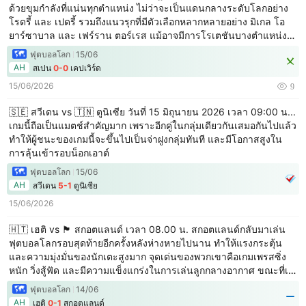
ด้วยขุมกำลังที่แน่นทุกตำแหน่ง ไม่ว่าจะเป็นแดนกลางระดับโลกอย่าง
โรดรี้ และ เปดรี้ รวมถึงแนวรุกที่มีตัวเลือกหลากหลายอย่าง มิเกล โอ
ยาร์ซาบาล และ เฟร์ราน ตอร์เรส แม้อาจมีการโรเตชันบางตำแหน่ง
แต่ศักยภาพโดยรวมยังเหนือกว่าคู่แข่งมาก 🇨🇻 เคปเวิร์ด นี่คือการเล่น
ฟุตบอลโลก
15/06
ฟุตบอลโลกครั้งแรกในประวัติศาสตร์ของ
AH
สเปน
0-0
เคปเวิร์ด
15/06/2026
9
🇸🇪 สวีเดน vs 🇹🇳 ตูนิเซีย วันที่ 15 มิถุนายน 2026 เวลา 09:00 น...
เกมนี้ถือเป็นแมตช์สำคัญมาก เพราะอีกคู่ในกลุ่มเดียวกันเสมอกันไปแล้ว
ทำให้ผู้ชนะของเกมนี้จะขึ้นไปเป็นจ่าฝูงกลุ่มทันที และมีโอกาสสูงใน
การลุ้นเข้ารอบน็อกเอาต์
ฟุตบอลโลก
15/06
AH
สวีเดน
5-1
ตูนิเซีย
15/06/2026
🇭🇹 เฮติ vs 🏴󠁧󠁢󠁳󠁣󠁴󠁿 สกอตแลนด์ เวลา 08.00 น. สกอตแลนด์กลับมาเล่น
ฟุตบอลโลกรอบสุดท้ายอีกครั้งหลังห่างหายไปนาน ทำให้แรงกระตุ้น
และความมุ่งมั่นของนักเตะสูงมาก จุดเด่นของพวกเขาคือเกมเพรสซิ่ง
หนัก วิ่งสู้ฟัด และมีความแข็งแกร่งในการเล่นลูกกลางอากาศ ขณะที่เฮ
ติเป็นทีมที่มีพลังและความเร็วในเกมรุก นักเตะหลายคนเล่นด้วยความ
ฟุตบอลโลก
14/06
กล้าและไม่มีความกดดัน แต่ประสบการณ์ใน
AH
เฮติ
0-1
สกอตแลนด์