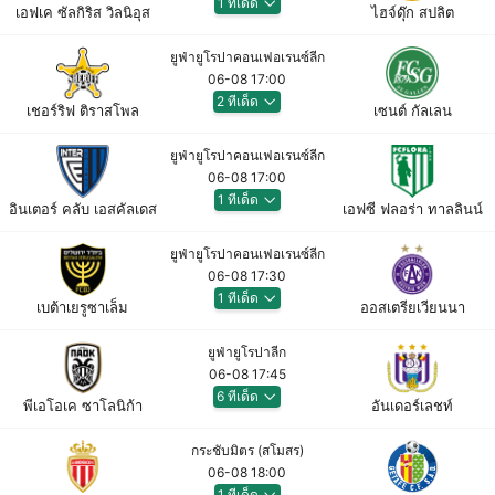
1 ทีเด็ด
เอฟเค ซัลกิริส วิลนิอุส
ไฮจ์ดุ๊ก สปลิต
ยูฟ่ายูโรปาคอนเฟอเรนซ์ลีก
06-08 17:00
2 ทีเด็ด
เชอร์ริฟ ติราสโพล
เซนต์ กัลเลน
ยูฟ่ายูโรปาคอนเฟอเรนซ์ลีก
06-08 17:00
1 ทีเด็ด
อินเตอร์ คลับ เอสคัลเดส
เอฟซี ฟลอร่า ทาลลินน์
ยูฟ่ายูโรปาคอนเฟอเรนซ์ลีก
06-08 17:30
1 ทีเด็ด
เบต้าเยรูซาเล็ม
ออสเตรียเวียนนา
ยูฟ่ายูโรปาลีก
06-08 17:45
6 ทีเด็ด
พีเอโอเค ซาโลนิก้า
อันเดอร์เลชท์
กระชับมิตร (สโมสร)
06-08 18:00
1 ทีเด็ด