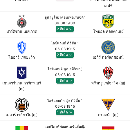
เอฟซี
ยูฟ่ายูโรปาคอนเฟอเรนซ์ลีก
06-08 19:00
2 ทีเด็ด
ปาร์ติซาน เบลเกรด
โทบอล คอสตาเนย์
ไอซ์แลนด์ ดิวิชั่น 1
06-08 19:15
2 ทีเด็ด
ไออาร์ เรกยะวิก
เอกิร์ ทอร์ลักชอฟน์
ไอซ์แลนด์ ซูเปอร์ลีก(ญ)
06-08 19:15
1 ทีเด็ด
เซนจาร์นาน การ์ดาแบร์
ทรัวทรู เรย์จาวิค (ญ)
(ญ)
ไอซ์แลนด์ หญิง ดิวิชั่น 1
06-08 19:15
1 ทีเด็ด
เคอาร์ เรย์ยาวิค(ญ)
กรอตต้า (ญ)
แอฟริกาคัพออฟเนชันส์หญิง