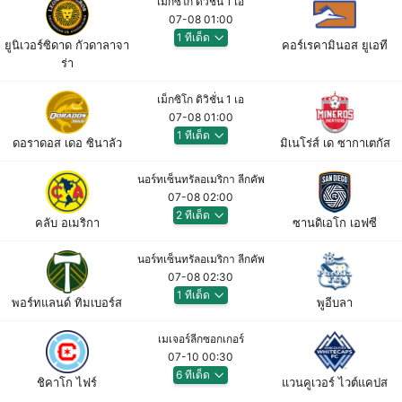
เม็กซิโก ดิวิชั่น 1 เอ
07-08 01:00
1 ทีเด็ด
ยูนิเวอร์ซิดาด กัวดาลาจา
คอร์เรคามินอส ยูเอที
ร่า
เม็กซิโก ดิวิชั่น 1 เอ
07-08 01:00
1 ทีเด็ด
ดอราดอส เดอ ซินาลัว
มิเนโร่ส์ เด ซากาเตกัส
นอร์ทเซ็นทรัลอเมริกา ลีกคัพ
07-08 02:00
2 ทีเด็ด
คลับ อเมริกา
ซานดิเอโก เอฟซี
นอร์ทเซ็นทรัลอเมริกา ลีกคัพ
07-08 02:30
1 ทีเด็ด
พอร์ทแลนด์ ทิมเบอร์ส
พูอีบลา
เมเจอร์ลีกซอกเกอร์
07-10 00:30
6 ทีเด็ด
ชิคาโก ไฟร์
แวนคูเวอร์ ไวต์แคปส