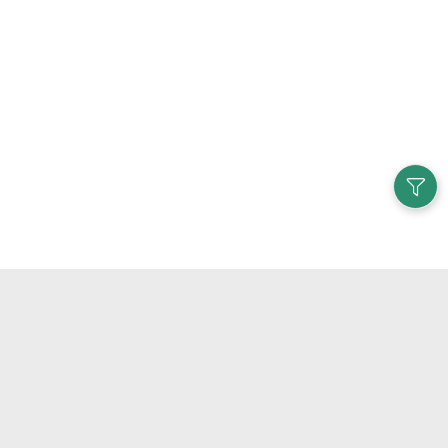
Thscore99.com