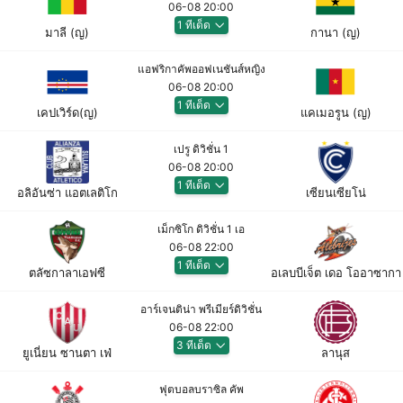
06-08 20:00
1 ทีเด็ด
มาลี (ญ)
กานา (ญ)
แอฟริกาคัพออฟเนชันส์หญิง
06-08 20:00
1 ทีเด็ด
เคปเวิร์ด(ญ)
แคเมอรูน (ญ)
เปรู ดิวิชั่น 1
06-08 20:00
1 ทีเด็ด
อลิอันซ่า แอตเลติโก
เซียนเซียโน่
เม็กซิโก ดิวิชั่น 1 เอ
06-08 22:00
1 ทีเด็ด
ตลัซกาลาเอฟซี
อเลบบีเจ็ต เดอ โออาซากา
อาร์เจนติน่า พรีเมียร์ดิวิชั่น
06-08 22:00
3 ทีเด็ด
ยูเนี่ยน ซานตา เฟ่
ลานุส
ฟุตบอลบราซิล คัพ