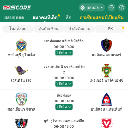
ผลบอล
ผลบอลสด
สมาคมทีเด็ด
ลีก
อาเซียนแชมป์เปียนชิม
โพสต์ฮอต
อันดับเซียน
กำลังติดตาม
PK
เซาท์ออสเตรเลียพรีเมียร์ลีก
06-08 10:00
1 ทีเด็ด
ซาลิสบูรี ยูไนเต็ด
แอดิเลด แพนเทอร์
ออสเตรเลีย นิวเซาท์เวลส์ ลีก
2
06-08 10:00
เวสเทิร์น เรจ
เฟรเซอร์ พาร์ค เอฟซี
1 ทีเด็ด
พีเอฟแอล
06-08 14:00
1 ทีเด็ด
ซอกเดียน่า จิซาค
อันดิแจน แทชเค้นท์
ยูฟ่ายูโรปาคอนเฟอเรนซ์ลีก
06-08 15:00