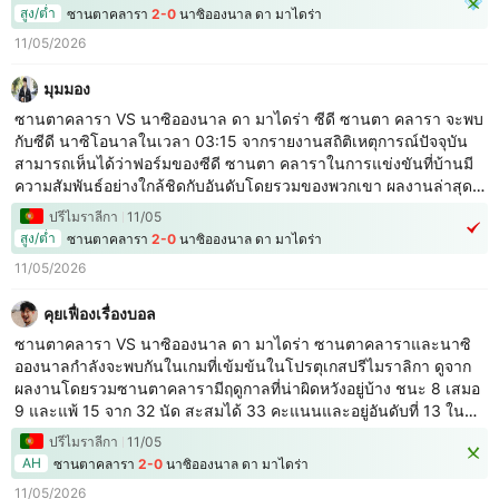
มักจะถูกกระทบทางจิตใจโดยโมเมนตัมของคู่แข่งและศักยภาพการป้อ
สูง/ต่ำ
ซานตาคลารา
2-0
นาซิอองนาล ดา มาไดร่า
งก
11/05/2026
มุมมอง
ซานตาคลารา VS นาซิอองนาล ดา มาไดร่า ซีดี ซานตา คลารา จะพบ
กับซีดี นาซิโอนาลในเวลา 03:15 จากรายงานสถิติเหตุการณ์ปัจจุบัน
สามารถเห็นได้ว่าฟอร์มของซีดี ซานตา คลาราในการแข่งขันที่บ้านมี
ความสัมพันธ์อย่างใกล้ชิดกับอันดับโดยรวมของพวกเขา ผลงานล่าสุด
ในหกเกมที่ผ่านมาไม่ค่อยน่าประทับใจ โดยชนะสอง เสมอสอง และแพ้
ปรีไมราลีกา
11/05
สอง แต่พวกเขายังมีโอกาสที่ดีในการแข่งขันที่บ้าน ใน 16 แ
สูง/ต่ำ
ซานตาคลารา
2-0
นาซิอองนาล ดา มาไดร่า
11/05/2026
คุยเฟื่องเรื่องบอล
ซานตาคลารา VS นาซิอองนาล ดา มาไดร่า ซานตาคลาราและนาซิ
อองนาลกำลังจะพบกันในเกมที่เข้มข้นในโปรตุเกสปรีไมราลิกา ดูจาก
ผลงานโดยรวมซานตาคลารามีฤดูกาลที่น่าผิดหวังอยู่บ้าง ชนะ 8 เสมอ
9 และแพ้ 15 จาก 32 นัด สะสมได้ 33 คะแนนและอยู่อันดับที่ 13 ในแง่
ของฟอร์มการเล่นในบ้านทีมมีความเสถียรพอสมควร ชนะ 6 เสมอ 2
ปรีไมราลีกา
11/05
และแพ้ 8 จาก 16 นัดเหย้า ทำประตูได้ 15 ประตูและเสีย 17 ประตู มี
AH
ซานตาคลารา
2-0
นาซิอองนาล ดา มาไดร่า
ประสิทธิภาพ
11/05/2026