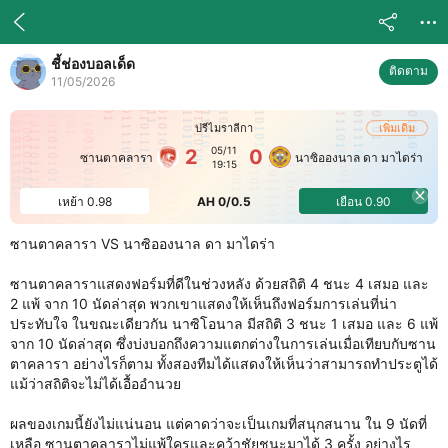
ชี้ช่องบอลเด็ด
ติดตาม
11/05/2026
ปรีไมราลีกา
เพิ่มเดิม
05/11
2
0
ซานตาคลารา
นาซิอองนาล ดา มาไดร่า
19:15
เหย้า 0.98
AH 0/0.5
เยือน 0.90
ซานตาคลารา VS นาซิอองนาล ดา มาไดร่า
ซานตาคลาราแสดงฟอร์มที่ดีในช่วงหลัง ด้วยสถิติ 4 ชนะ 4 เสมอ และ
2 แพ้ จาก 10 นัดล่าสุด พวกเขาแสดงให้เห็นถึงฟอร์มการเล่นที่น่า
ประทับใจ ในขณะเดียวกัน นาซิโอนาล มีสถิติ 3 ชนะ 1 เสมอ และ 6 แพ้
จาก 10 นัดล่าสุด ซึ่งบ่งบอกถึงความแตกต่างในการเล่นเมื่อเทียบกับซาน
ตาคลารา อย่างไรก็ตาม ทั้งสองทีมได้แสดงให้เห็นว่าสามารถทำประตูได้
แม้ว่าสถิติจะไม่ได้เอื้ออำนวย
ผลของเกมนี้ยังไม่แน่นอน แต่คาดว่าจะเป็นเกมที่สนุกสนาน ใน 9 นัดที่
เหลือ ซานตาคลาราไม่แพ้ใครและคว้าชัยชนะมาได้ 3 ครั้ง อย่างไร