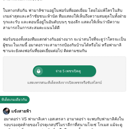
ในทางกลับกัน ฟามาลิซานอยู่ในฟอร์มที่ยอดเยี่ยม โดยไม่แพ้ใครในสิบ
เกมล่าสุดและคว้าชัยชนะห้านัด ทีมแสดงให้เห็นถึงความสมดุลในทั้งฝ่าย
รุกและรับ และตอนนี้อยู่ในอันดับบนๆ ของลีก แสดงให้เห็นว่ามีความ
สามารถในการสะสมคะแนนได้ดี
ฟอร์มของทั้งสองทีมแตกต่างกันอย่างมาก จะน่าสนใจที่จะดูว่าใครจะเป็น
ผู้ชนะในเกมนี้ อมาดอราจะสามารถป้องกันบ้านได้หรือไม่ หรือฟามาลิ
ซานจะยังคงฟอร์มที่ยอดเยี่ยมต่อไป ติดตามชมกัน
จ่าย 5 เพชรเปิดดู
แสดงทรรศนะทีเด็ดหลังจากเปิดเพชรหรือซับสไครบ์
ทีเด็ดเกมเดียวกัน
แข้งสายฟ้า
อมาดอร่า VS ฟามาลิเคา เอสเตรลา อามาดอร่า จะพบกับฟามาลิคังใน
รอบรองสุดท้ายของโปรตุเกสปรีไมราลีกาที่สนามโจเซ่ โกเมส แม้จะดู