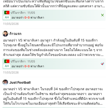
เหมือนว่าเป็นเกมระหว่างทีมที่อยู่ในโซนตกชั้นและทีมกลางตารางจาก
สถิติ แต่ความซับซ้อนใต้ผิวนั้นมากกว่าที่ข้อมูลแสดง เอสเตรลา อามาด
อร่าขณะนี้อยู่ในอันดับที่ 15 มีเพียง 28 คะแนน อยู่ห่างจากโซนเพลย์
ปรีไมราลีกา
11/05
ออฟตกชั้นเพียงแค่ขั้นเดียว แต่ปัญหาไ
AH
อมาดอร่า
0-0
ฟามาลิเคา
11/05/2026
ก้าวแรก
อมาดอร่า VS ฟามาลิเคา อมาดูรา กำลังอยู่ในอันดับที่ 15 ของลีกา
โปรตุเกส ซึ่งอยู่ในโซนตกชั้นและมีโปรแกรมที่ยากลำบากรออยู่ ฟอร์ม
การเล่นของทีมในช่วงหลังแย่ลงอย่างมาก โดยไม่ได้คะแนนใด ๆ จาก
ห้าเกมล่าสุด ส่งผลให้ขวัญกำลังใจของนักเตะลดลง แม้ว่าพวกเขาจะมี
ความสามารถในการแข่งขันพื้นฐานที่สนามเหย้า แต่ประสิทธิภาพใน
ปรีไมราลีกา
11/05
การโจมตีและป้องกันค่อนข้างสมดุล แต่ความผิดพ
AH
อมาดอร่า
0-0
ฟามาลิเคา
11/05/2026
Just Football
อมาดอร่า VS ฟามาลิเคา ในรอบที่ 34 ของลีกาโปรตุเกส อมาดอราจะ
เป็นเจ้าบ้านต้อนรับฟาไมลิซาน ฟอร์มล่าสุดของอมาดอรา: อมาดอรา
อยู่ในอันดับที่ 15 ของลีกาโปรตุเกส ซึ่งไม่ใช่ตำแหน่งที่ดีนัก พวกเขาแพ้
ให้กับโมไรเรนเซในเกมเยือนล่าสุดทำให้เสียชัยชนะห้าเกมติดต่อกัน