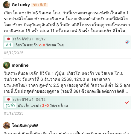
GoLucky
ชนะ 9/11
เกียวโต แซงก้า VS วิสเซล โกเบ วันนี้เราจะมาดูการแข่งขันในเจลีก 1
ระหว่างคิโยโตะ ซังกาและวิสเซล โคเบะ ทีมเหย้าสำหรับเกมนี้คือคิโย
โตะ ซังกา ปัจจุบันอยู่อันดับที่ 3 ในลีก สถิติโดยรวมในฤดูกาลนี้ของพวก
เขาคือชนะ 18 ครั้ง เสมอ 11 ครั้ง และแพ้ 8 ครั้ง ในเกมเหย้า คิโยโตะ
ซังกาได้รับชัยชนะ 8 ครั้ง เสมอ 6 ครั้ง และแพ้ 4 ครั้ง ที่เหย้าพวกเขา
เจลีก ดิวิชัน 1
06/12
ยิงประตูได้ 27 ประตู และเสียไป 17 ประตู
AH
เกียวโต แซงก้า
2-0
วิสเซล โกเบ
05/12/2025
monline
วิเคราะห์บอล เจลีก ดิวิชัน 1 ญี่ปุ่น: เกียวโต แซงก้า vs วิสเซล โกเบ
วัน/เวลา: วันเสาร์ที่ 6 ธันวาคม 2568, 12:00 น. (ตามเวลา
ประเทศไทย) ราคา สูง-ต่ำ: 2.5 ลูก (สองลูกครึ่ง) วิเคราะห์ ต่ำ (2.5 ลูก)
เกมนี้เป็นนัดสุดท้ายของฤดูกาล (รอบที่ 38) ซึ่งมักจะมีผลต่อการตัดสิน
แชมป์หรือการหนีตกชั้น ทำให้เกมนี้มีความตึงเครียดสูงมาก ความ
เจลีก ดิวิชัน 1
06/12
สำคัญของเกมสำหรับ โกเบ: วิสเซล โกเบ กำลังลุ้นแชมป์ลีกอย่างเต็ม
สูง/ต่ำ
เกียวโต แซงก้า
2-0
วิสเซล โกเบ
05/12/2025
โคตSมหๅเทW
วิเคราะห์เชิงแท็คติก เกียวโต แซงก้า จะเป็นฝ่ายเปิดเกมรุกในฐานะเจ้า