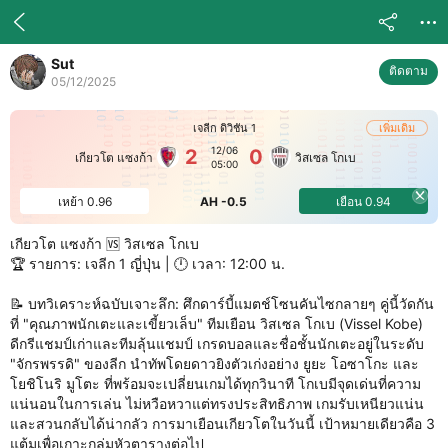
Sut
ติดตาม
05/12/2025
เจลีก ดิวิชัน 1
เพิ่มเดิม
12/06
2
0
เกียวโต แซงก้า
วิสเซล โกเบ
05:00
เหย้า 0.96
AH -0.5
เยือน 0.94
เกียวโต แซงก้า 🆚 วิสเซล โกเบ
🏆 รายการ: เจลีก 1 ญี่ปุ่น | 🕛 เวลา: 12:00 น.
📝 บทวิเคราะห์ฉบับเจาะลึก: ศึกดาร์บี้แมตช์โซนคันไซกลายๆ คู่นี้วัดกัน
ที่ "คุณภาพนักเตะและเขี้ยวเล็บ" ทีมเยือน วิสเซล โกเบ (Vissel Kobe)
ดีกรีแชมป์เก่าและทีมลุ้นแชมป์ เกรดบอลและชื่อชั้นนักเตะอยู่ในระดับ
"จักรพรรดิ" ของลีก นำทัพโดยดาวยิงตัวเก่งอย่าง ยูยะ โอซาโกะ และ
โยชิโนริ มูโตะ ที่พร้อมจะเปลี่ยนเกมได้ทุกวินาที โกเบมีจุดเด่นที่ความ
แน่นอนในการเล่น ไม่หวือหวาแต่ทรงประสิทธิภาพ เกมรับเหนียวแน่น
และสวนกลับได้น่ากลัว การมาเยือนเกียวโตในวันนี้ เป้าหมายเดียวคือ 3
แต้มเพื่อเกาะกลุ่มหัวตารางต่อไป