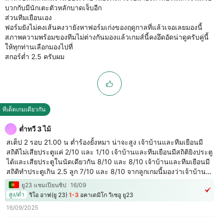
บวกกับมีนักเตะตัวหลักบาดเจ็บอีก
ส่วนทีมเยือนเอง
ฟอร์มยังไม่คงเส้นคงวายังหาฟอร์มเก่งของฤดูกาลที่แล้วเจอเลยมองนี้
สภาพความพร้อมของทีมไม่ต่างกันมองแล้วเกมส์นี้คงอึดอัดน่าดูครับคู่นี้
ให้ทุกท่านเลือกมองไปที่
สกอร์ต่ำ 2.5 ครับผม
ทีเด็ดเกมเดียวกัน
ต่ำทวี 3 ไม้
สเต็ป 2 รอบ 21.00 น ต่ำร้องยั้งหมา น่าจะสูง เจ้าบ้านและทีมเยือนมี
สถิติไม่เสียประตูแค่ 2/10 และ 1/10 เจ้าบ้านและทีมเยือนมีสถิติยิงประตู
ได้และเสียประตูในนัดเดียวกัน 8/10 และ 8/10 เจ้าบ้านและทีมเยือนมี
สถิติทำประตูเกิน 2.5 ลูก 7/10 และ 8/10 จากลูกเกมนี้มองว่าเจ้าบ้าน
ต้องการทำคะแนนเพื่อไต่อันดับในตารางคะแนน น่าจะเปิดเกมรุกบุก
ยู23 แชมเปียนชิป
16/09
เข้าใส่อย่างไม่ลดละ ยิ่งถ้าเสียประตูแรกเร็วโอกาส
สูง/ต่ำ
ริโอ อาฟ(ยู 23)
1-3
อคาเดมิโก วิเซอู ยู23
16/09/2025