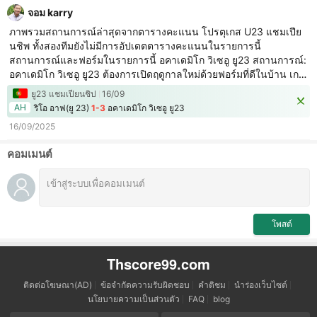
จอม karry
ภาพรวมสถานการณ์ล่าสุดจากตารางคะแนน โปรตุเกส U23 แชมเปีย
นชิพ ทั้งสองทีมยังไม่มีการอัปเดตตารางคะแนนในรายการนี้
สถานการณ์และฟอร์มในรายการนี้ อคาเดมิโก วิเซอู ยู23 สถานการณ์:
อคาเดมิโก วิเซอู ยู23 ต้องการเปิดฤดูกาลใหม่ด้วยฟอร์มที่ดีในบ้าน เกม
นี้เป็นโอกาสสำคัญที่จะสร้างความได้เปรียบ ฟอร์มในรายการนี้: นี่คือ
ยู23 แชมเปียนชิป
16/09
การแข่งขันนัดแรกของพวกเขาในฤดูกาลนี้ ริโอ อาฟ(ยู 23
AH
ริโอ อาฟ(ยู 23)
1-3
อคาเดมิโก วิเซอู ยู23
16/09/2025
คอมเมนต์
โพสต์
Thscore99.com
ติดต่อโฆษณา(AD)
ข้อจำกัดความรับผิดชอบ
คำติชม
นำร่องเว็บไซต์
นโยบายความเป็นส่วนตัว
FAQ
blog