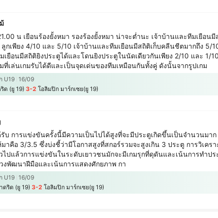
ม้
1.00 น เยือนร้องยั้งหมา รองร้องยั้งหมา น่าจะต่ำนะ เจ้าบ้านและทีมเยือนมี
 ลูกเพียง 4/10 และ 5/10 เจ้าบ้านและทีมเยือนมีสถิติเก็บคลีนชีตมากถึง 5/
ีมเยือนมีสถิติยิงประตูได้และโดนยิงประตูในนัดเดียวกันเพียง 2/10 และ 1/1
มที่เล่นเกมรับได้ดีและเป็นจุดเด่นของทีมเหมือนกันทั้งคู่ ดังนั้นจากรูปเกม
ลีก U19
16/09
ริด (ยู 19)
3-2
โอลิมปิก มาร์กเซย(ยู 19)
g
ด้รับ การแข่งขันครั้งนี้มีความเป็นไปได้สูงที่จะมีประตูเกิดขึ้นเป็นจำนวนม
ให้มาคือ 3/3.5 ซึ่งบ่งชี้ว่ามีโอกาสสูงที่สกอร์รวมจะสูงเกิน 3 ประตู การวิเคร
ั่วไปแล้วการแข่งขันในระดับเยาวชนมักจะมีเกมรุกที่ดุดันและเน้นการทำประตู
นช่วงพัฒนาฝีมือและเน้นการแสดงศักยภาพ กา
ลีก U19
16/09
าดริด (ยู 19)
3-2
โอลิมปิก มาร์กเซย(ยู 19)