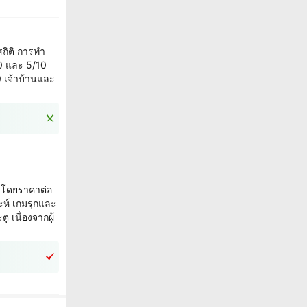
สถิติ การทำ
10 และ 5/10
0 เจ้าบ้านและ
าก โดยราคาต่อ
าะห์ เกมรุกและ
 เนื่องจากผู้