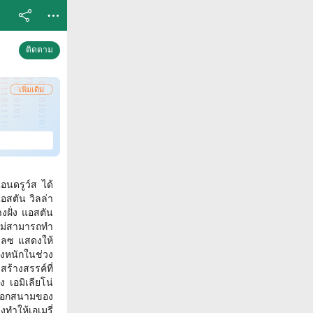
ติดตาม
เพิ่มเดิม
4
แอนดรูว์ส ได้
อสตัน วิลล่า
างฝั่ง แอสตัน
ยไม่สามารถทำ
าเลซ แสดงให้
งหนักในช่วง
สร้างสรรค์ที่
 เอมิเลียโน่
ณ์นอกสนามของ
ทำให้เอเมรี่