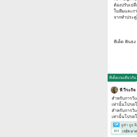
ต้องปรับเปล
ในทีมและการ
จากทำประตูไม
ทีเด็ด ฟันธง
ทีเด็ดเกมเดียวกัน
พี วีระกิจ
สำหรับการวิเ
เท่านั้นโปรด
สำหรับการวิเ
เท่านั้นโปรด
ยูฟ่า ยูธ 
AH
เรอัล มาด