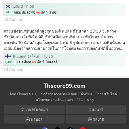
ทีมแดกู เอฟซี มีสถิติชนะ 5 ครั้ง เสมอ 2 ครั้ง และแพ้ 3 ครั้งใน 10 นัด
เคลีก 2
11:00
ล่าสุด ทำประตูรวม 11 ประตูและเสียปร
AH
กยองนัม เอฟซี
vs
แดกู เอฟซี
1ชั่วโมงก่อน
การแข่งขันฟุตบอลลีกสูงสุดของฟินแลนด์ในเวลา 23:30 ระหว่าง
ชัปป์สและเอ็มพีเอ็ม คิลิ ชัปป์สมีผลงานที่น่าประทับใจมากในการ
แข่งขัน 10 นัดหลังสุด โดยชนะ 4 แพ้ 6 รูปแบบการเล่นของทีมนั้นยอด
เยี่ยมเนื่องจากความสามารถในการโจมตีและการป้องกันที่ดีขึ้นอย่าง
มาก ทำให้พวกเขามีความแข็งแกร่งอย่างมาก ในขณะเดียวกัน เอ็มพี
ฟินแลนด์ ยัคโคเน่น
15:30
เอ็ม คิลิ ได้รับผลชนะ 4 เสมอ 3 และแพ้ 3 จาก 10 นัดหลังสุด แ
สูง/ต่ำ
เจเอพีเอส
vs
เอ็มพี มิคเคลลี่
1ชั่วโมงก่อน
Thscore99.com
ติดต่อโฆษณา(AD)
ข้อจำกัดความรับผิดชอบ
คำติชม
นำร่องเว็บไซต์
นโยบายความเป็นส่วนตัว
FAQ
blog
เวอร์ชั่นคอมฯ
แอพฟรี
ผลบอล
ผลบาส