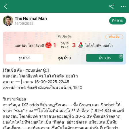
The Normal Man
ติดตาม
16/09/2025
รัสเซีย คัพ
เพิ่มเดิม
09/16
1
3
แอคร่อน โตเกลียทติ
โลโคโมทีฟ มอสโก
15:45
สูง 0.95
สูง/ต่ำ 3
ต่ำ 0.85
[รัสเซีย คัพ · รอบแบ่งกลุ่ม]
แอคร่อน โตเกลียทติ vs โลโคโมทีฟ มอสโก
สนาม: — | เวลา: 16-09-2025 22:45
สภาพอากาศ: ท้องฟ้ามีเมฆเป็นส่วนน้อย, 15°C
วิเคราะห์บอล
จากข้อมูล 1X2 odds ที่ปรากฏชัดเจน — ทั้ง Crown และ Sbobet ให้
ราคา “ชนะ” ของ **โลโคโมทีฟ มอสโก** ต่ำที่สุด (1.82–1.84) ขณะที่
แอคร่อน โตเกลียทติ ราคาชนะลอยอยู่ที่ 3.30–3.39 ซึ่งแปลว่าตลาด
มองโลโคโมทีฟ มอสโก เป็น “ทีมต่อ” อย่างชัดเจน แม้จะเล่นเป็นทีม
เยือนก็ตาม — สะท้อนความเชื่อมั่นในศักยภาพและฟอร์มที่เหนือกว่า