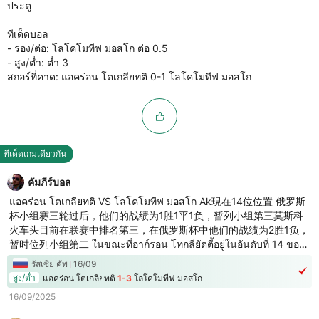
ประตู
ทีเด็ดบอล
- รอง/ต่อ: โลโคโมทีฟ มอสโก ต่อ 0.5
- สูง/ต่ำ: ต่ำ 3
สกอร์ที่คาด: แอคร่อน โตเกลียทติ 0-1 โลโคโมทีฟ มอสโก
ทีเด็ดเกมเดียวกัน
คัมภีร์บอล
แอคร่อน โตเกลียทติ VS โลโคโมทีฟ มอสโก Ak現在14位位置 俄罗斯
杯小组赛三轮过后，他们的战绩为1胜1平1负，暂列小组第三莫斯科
火车头目前在联赛中排名第三，在俄罗斯杯中他们的战绩为2胜1负，
暂时位列小组第二 ในขณะที่อาก์รอน โทกลียัตตี้อยู่ในอันดับที่ 14 ของ
ลีกสูงสุดรัสเซีย หลังจากสามรอบในรายการคัพของรัสเซีย พวกเขาได้
รัสเซีย คัพ
16/09
ผลการแข่งขัน 1 ชนะ 1 เสมอ และ 1 แพ้ ทำให้อยู่ในอันดับที่ 3 ของกลุ่ม
สูง/ต่ำ
แอคร่อน โตเกลียทติ
1-3
โลโคโมทีฟ มอสโก
ในทางตรงกันข้าม โลโคโมทีฟ มอสโกอยู่ในอันดับที่ 3 ของลีกและใน
16/09/2025
ราย