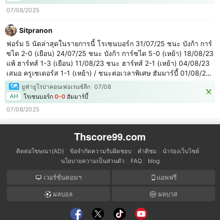
07/08/2025
Sitpranon
ฟอร์ม 5 นัดล่าสุดในรายการนี้ โรเซนบอร์ก 31/07/25 ชนะ บังก้า การ์
ซได 2-0 (เยือน) 24/07/25 ชนะ บังก้า การ์ซได 5-0 (เหย้า) 18/08/23
แพ้ ฮาร์ทส์ 1-3 (เยือน) 11/08/23 ชนะ ฮาร์ทส์ 2-1 (เหย้า) 04/08/23
เสมอ ครูเซเดอร์ส 1-1 (เหย้า) / ชนะต่อเวลาพิเศษ ฮัมมาร์บี้ 01/08/25
เสมอ สปอร์ติ้ง ชาร์เลอรัว 0-0 (เยือน) / ชนะต่อเวลาพิเศษ 25/07/25
ยูฟ่ายูโรปาคอนเฟอเรนซ์ลีก
07/08
เสมอ สปอร์ติ้ง ชาร์เลอรัว 0-0 (เหย้า) 28/07/23 แพ้ ทเวนเต้ 0-1
AH
โรเซนบอร์ก
0-0
ฮัมมาร์บี้
(เยือน) 27/08/21 ชนะ เอฟซี บาเซิ่ล 3-1 (เหย้า) / แพ้จุดโทษ 3-4
07/08/2025
20/08/21 แ
Thscore99.com
ติดต่อโฆษณา(AD)
ข้อจำกัดความรับผิดชอบ
คำติชม
นำร่องเว็บไซต์
นโยบายความเป็นส่วนตัว
FAQ
blog
เวอร์ชั่นคอมฯ
แอพฟรี
ผลบอล
ผลบาส