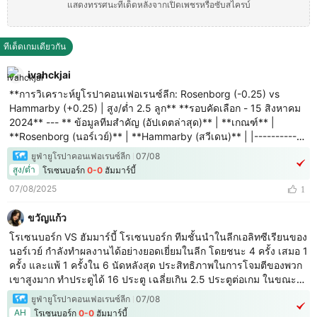
แสดงทรรศนะทีเด็ดหลังจากเปิดเพชรหรือซับสไครบ์
ทีเด็ดเกมเดียวกัน
ivahckjai
**การวิเคราะห์ยูโรปาคอนเฟอเรนซ์ลีก: Rosenborg (-0.25) vs
Hammarby (+0.25) | สูง/ต่ำ 2.5 ลูก** **รอบคัดเลือก - 15 สิงหาคม
2024** --- ** ข้อมูลทีมสำคัญ (อัปเดตล่าสุด)** | **เกณฑ์** |
**Rosenborg (นอร์เวย์)** | **Hammarby (สวีเดน)** | |------------
---------|-------------------------|--------------------------| |
ยูฟ่ายูโรปาคอนเฟอเรนซ์ลีก
07/08
**ฟอร์มล่าสุด (5 นัด)** | 1W 2D 2L (ลีก+ยุโรป) | 3W 1D 1L
สูง/ต่ำ
โรเซนบอร์ก
0-0
ฮัมมาร์บี้
(ลีก+ยุโรป) | | **สถิติเหย้า/เยือน** | - 8/10 นัดเหย้าไม่แพ้- ยิงเหย้า
07/08/2025
1
เฉลี่ย 1.6 ลูก | - 3/10 นัดเยือนชนะ- เสียประตูเยือนเฉลี่ย 1.4 ลูก | |
**จุดแข็ง/อ่อน** | แรงสนับ
ขวัญแก้ว
โรเซนบอร์ก VS ฮัมมาร์บี้ โรเซนบอร์ก ทีมชั้นนำในลีกเอลิทซีเรียนของ
นอร์เวย์ กำลังทำผลงานได้อย่างยอดเยี่ยมในลีก โดยชนะ 4 ครั้ง เสมอ 1
ครั้ง และแพ้ 1 ครั้งใน 6 นัดหลังสุด ประสิทธิภาพในการโจมตีของพวก
เขาสูงมาก ทำประตูได้ 16 ประตู เฉลี่ยเกิน 2.5 ประตูต่อเกม ในขณะ
เดียวกัน การป้องกันของพวกเขาก็ค่อนข้างมั่นคง ยอมรับเพียง 7 ประตู
ยูฟ่ายูโรปาคอนเฟอเรนซ์ลีก
07/08
เท่านั้น ความสมดุลระหว่างการโจมตีและการป
AH
โรเซนบอร์ก
0-0
ฮัมมาร์บี้