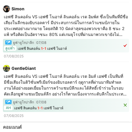
Simon
เอฟซี ลินคอล์น VS เอฟซี โนอาห์ ลินคอล์น เรด อิมพ์ส ซึ่งเป็นทีมที่มีชื่อ
เสียงในลีกของยิบรอลตาร์ มีประสบการณ์ในการคว้าแชมป์ภายใน
ประเทศอย่างมากมาย โดยสถิติ 10 นัดล่าสุดของพวกเขาคือ 8 ชนะ 2
แพ้ หรือคิดเป็นอัตราชนะ 80% แต่เกมยุโรปที่ผ่านมาพวกเขายังไม่
สามารถทำผลงานได้ดีนัก โดยแพ้ไป 1-5 พร้อมกับครองบอลเพียง 39%
ยูฟ่ายูโรปาลีก
07/08
และมีโอกาสยิงประตูน้อยกว่าคู่แข่ง แสดงให้เห็นว่าอาจมีป
สูง/ต่ำ
เอฟซี ลินคอล์น
1-1
เอฟซี โนอาห์
07/08/2025
GentleGiant
เอฟซี ลินคอล์น VS เอฟซี โนอาห์ ลินคอล์น เรด อิมส์ เอฟซี เป็นทีมที่
มีชื่อเสียงในดิวิชั่นพรีเมียร์ของยิบรอลตาร์ ฤดูกาลที่ผ่านมาทีมทำผล
งานได้อย่างยอดเยี่ยมในการคว้าแชมป์ลีกและได้สิทธิ์เข้าร่วมในรอบ
คัดเลือกยูฟ่าแชมเปียนส์ลีก อย่างไรก็ตามเนื่องจากระดับลีกในประเทศ
ค่อนข้างต่ำ ทีมจึงต้องเริ่มต้นจากรอบคัดเลือกรอบแรก พวกเขาเอาชนะ
ยูฟ่ายูโรปาลีก
07/08
วิกิงเกอร์ในรอบแรกแต่ใ
AH
เอฟซี ลินคอล์น
1-1
เอฟซี โนอาห์
07/08/2025
คอมเมนต์