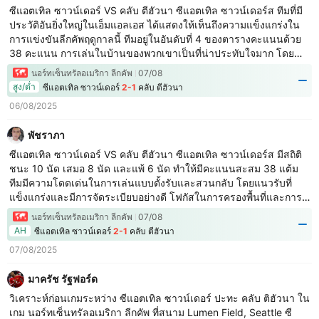
ซีแอตเทิล ซาวน์เดอร์ VS คลับ ตีฮัวนา ซีแอตเทิล ซาวน์เดอร์ส ทีมที่มี
ประวัติอันยิ่งใหญ่ในเอ็มแอลเอส ได้แสดงให้เห็นถึงความแข็งแกร่งใน
การแข่งขันลีกคัพฤดูกาลนี้ ทีมอยู่ในอันดับที่ 4 ของตารางคะแนนด้วย
38 คะแนน การเล่นในบ้านของพวกเขาเป็นที่น่าประทับใจมาก โดย
ชนะ 7 ครั้ง เสมอ 4 ครั้ง และแพ้แค่ 1 ครั้ง จากการแข่งขัน 12 นัด มี
นอร์ทเซ็นทรัลอเมริกา ลีกคัพ
07/08
อัตราชนะ 58.3% ทีมเสียประตูเพียง 14 ประตู ทำให้แน
สูง/ต่ำ
ซีแอตเทิล ซาวน์เดอร์
2-1
คลับ ตีฮัวนา
06/08/2025
พัชราภา
ซีแอตเทิล ซาวน์เดอร์ VS คลับ ตีฮัวนา ซีแอตเทิล ซาวน์เดอร์ส มีสถิติ
ชนะ 10 นัด เสมอ 8 นัด และแพ้ 6 นัด ทำให้มีคะแนนสะสม 38 แต้ม
ทีมมีความโดดเด่นในการเล่นแบบตั้งรับและสวนกลับ โดยแนวรับที่
แข็งแกร่งและมีการจัดระเบียบอย่างดี โฟกัสในการครองพื้นที่และการ
บีบพื้นที่ ผู้เล่นมีความเร็วและความประสานงานที่ยอดเยี่ยม ซึ่งเป็นสิ่ง
นอร์ทเซ็นทรัลอเมริกา ลีกคัพ
07/08
สำคัญในการใช้โอกาสได้อย่างมีประสิทธิภาพ
AH
ซีแอตเทิล ซาวน์เดอร์
2-1
คลับ ตีฮัวนา
07/08/2025
มาครัช รัฐฟอร์ด
วิเคราะห์ก่อนเกมระหว่าง ซีแอตเทิล ซาวน์เดอร์ ปะทะ คลับ ติฮัวนา ใน
เกม นอร์ทเซ็นทรัลอเมริกา ลีกคัพ ที่สนาม Lumen Field, Seattle ซี