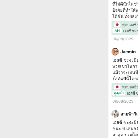
ที่ไม่ดีนักใน
ปัจจัยที่ทำให้
ได้ชัด ทั้งผ
ฟุตบอลชิ
AH
เอสซี ซะ
06/08/2025
Jaemin
เอสซี ซะงะมิ
พวกเขาในการแ
แม้ว่าจะเป็นท
ร์สคัพปีนี้โด
ฟุตบอลชิ
สูง/ต่ำ
เอสซี 
06/08/2025
สายฟ้าวิ
เอสซี ซะงะมิฮ
ชนะ 6 เสมอ 9
ล่าสุด รวมถึ