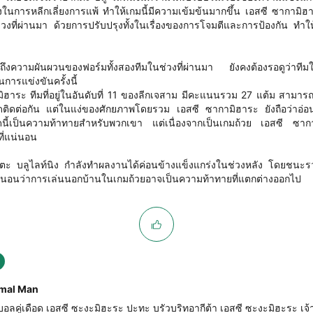
ูงในการหลีกเลี่ยงการแพ้ ทำให้เกมนี้มีความเข้มข้นมากขึ้น เอสซี ซากาม
่วงที่ผ่านมา ด้วยการปรับปรุงทั้งในเรื่องของการโจมตีและการป้องกัน ทำให้ท
าถึงความผันผวนของฟอร์มทั้งสองทีมในช่วงที่ผ่านมา ยังคงต้องรอดูว่าท
การแข่งขันครั้งนี้
ิฮาระ ทีมที่อยู่ในอันดับที่ 11 ของลีกเจสาม มีคะแนนรวม 27 แต้ม สามารถร
ติดต่อกัน แต่ในแง่ของศักยภาพโดยรวม เอสซี ซากามิฮาระ ยังถือว่าอ่อ
ัดนี้เป็นความท้าทายสำหรับพวกเขา แต่เนื่องจากเป็นเกมถ้วย เอสซี ซา
ี่แน่นอน
ิตะ บลูไลท์นิง กำลังทำผลงานได้ค่อนข้างแข็งแกร่งในช่วงหลัง โดยชนะ
น่นอนว่าการเล่นนอกบ้านในเกมถ้วยอาจเป็นความท้าทายที่แตกต่างออกไป
mal Man
บอลคู่เดือด เอสซี ซะงะมิฮะระ ปะทะ บรัวบริทอากีต้า เอสซี ซะงะมิฮะระ เจ