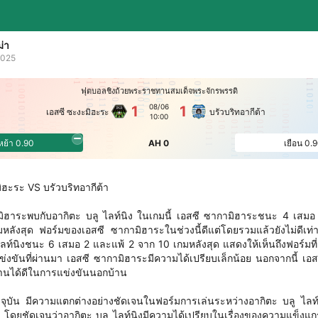
ม่า
2025
ฟุตบอลชิงถ้วยพระราชทานสมเด็จพระจักรพรรดิ
08/06
1
1
เอสซี ซะงะมิฮะระ
บรัวบริทอากีต้า
10:00
หย้า 0.90
AH 0
เยือน 0.
ิฮะระ VS บรัวบริทอากีต้า
มิฮาระพบกับอากิตะ บลู ไลท์นิง ในเกมนี้ เอสซี ซากามิฮาระชนะ 4 เสมอ
ลังสุด ฟอร์มของเอสซี ซากามิฮาระในช่วงนี้ดีแต่โดยรวมแล้วยังไม่ดีเท่
ไลท์นิงชนะ 6 เสมอ 2 และแพ้ 2 จาก 10 เกมหลังสุด แสดงให้เห็นถึงฟอร์มที่
ข่งขันที่ผ่านมา เอสซี ซากามิฮาระมีความได้เปรียบเล็กน้อย นอกจากนี้ เอ
านได้ดีในการแข่งขันนอกบ้าน
จจุบัน มีความแตกต่างอย่างชัดเจนในฟอร์มการเล่นระหว่างอากิตะ บลู ไลท
โดยชัดเจนว่าอากิตะ บลู ไลท์นิงมีความได้เปรียบในเรื่องของความแข็งแกร่