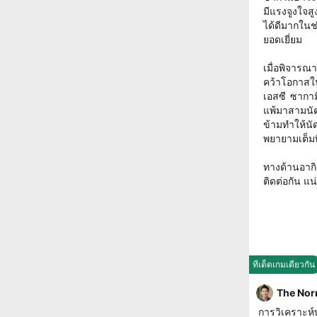
มีแรงจูงใจส
ได้ดีมากในช
ยอดเยี่ยม
เมื่อพิจารณ
คว้าโอกาสใน
เอสซี ซากาม
แพ้มาสามนัด
ข้ามทำให้น
พยายามเต็มท
ทางด้านอาก
ติดต่อกัน แ
ทีเด็ดเกมเดียวกัน
The Nor
การวิเคราะห์