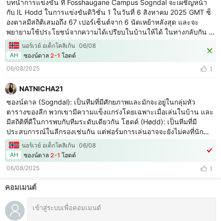
บทนำการแข่งขัน ที่ Fosshaugane Campus Sogndal จะเผชิญหน้า
กับ IL Hodd ในการแข่งขันดิวิชั่น 1 ในวันที่ 6 สิงหาคม 2025 GMT ซ็
องดาลมีสถิติเสมอถึง 67 เปอร์เซ็นต์จาก 6 นัดเหย้าหลังสุด และจะ
พยายามใช้ประโยชน์จากความได้เปรียบในบ้านให้ได้ ในทางกลับกัน IL
Hodd ซึ่งแพ้ 3 จาก 6 นัดหลังสุดในทุกลีก ก็ตั้งเป้าที่จะพลิกฟอร์มกลับ
นอร์เวย์ อเด็กโคลิเก้น
06/08
มาให้ได้ จากการพบกันตัวต่อตัวในฤดูกาลนี้ ซอกน์ดาลมีชัยชนะ 6 นัด
AH
ซองน์ดาล
2-1
โฮดด์
จาก 12 นัดที่พบก
06/08/2025
1
NATNICHA21
ซองน์ดาล (Sogndal): เป็นทีมที่มีศักยภาพและมักจะอยู่ในกลุ่มหัว
ตารางของลีก พวกเขามีความแข็งแกร่งโดยเฉพาะเมื่อเล่นในบ้าน และ
มีสถิติที่ดีในการพบกับทีมระดับเดียวกัน โฮดด์ (Hødd): เป็นทีมที่มี
ประสบการณ์ในลีกรองเช่นกัน แต่ฟอร์มการเล่นอาจจะยังไม่คงที่นัก
การต้องมาเล่นนอกบ้านกับทีมที่แข็งแกร่งอย่างซองน์ดาลถือเป็นงานที่
นอร์เวย์ อเด็กโคลิเก้น
06/08
ท้าทายอย่างยิ่ง โดยรวมแล้ว ซองน์ดาลมีคุณ
AH
ซองน์ดาล
2-1
โฮดด์
06/08/2025
1
คอมเมนต์