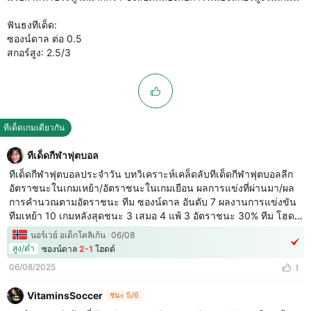
ฟันธงทีเด็ด:
ซองน์ดาล ต่อ 0.5
สกอร์สูง: 2.5/3
ทีเด็ดเกมเดียวกัน
ทีเด็ดกีฬาฟุตบอล
ทีเด็ดกีฬาฟุตบอลประจำวัน บทวิเคราะห์เคล็ดลับทีเด็ดกีฬาฟุตบอลลีก
อัตราชนะในเกมเหย้า/อัตราชนะในเกมเยือน ผลการแข่งที่ผ่านมา/ผล
การคำนวณตามอัตราชนะ ทีม ซองน์ดาล อันดับ 7 ผลงานการแข่งขัน
ทีมเหย้า 10 เกมหลังสุดชนะ 3 เสมอ 4 แพ้ 3 อัตราชนะ 30% ทีม โฮดด์
อันดับ 9 ผลงานการแข่งขัน ทีมเยือน 10 เกมหลังสุดชนะ 3 เสมอ 3 แพ้
นอร์เวย์ อเด็กโคลิเก้น
06/08
4 อัตราชนะ 30% การคำนวณอัตราต่อรอง 1X2 Odd สูง/ต่ำ 2.5/3
สูง/ต่ำ
ซองน์ดาล
2-1
โฮดด์
**** บทวิเคราะห์ฟุ
06/08/2025
1
VitaminsSoccer
ชนะ 5/6